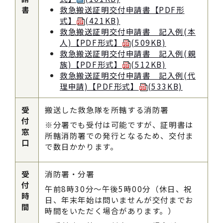
書
救急搬送証明交付申請書【PDF形
式】
(421KB)
救急搬送証明交付申請書 記入例(本
人)【PDF形式】
(509KB)
救急搬送証明交付申請書 記入例(親
族)【PDF形式】
(512KB)
救急搬送証明交付申請書 記入例(代
理申請)【PDF形式】
(533KB)
受
搬送した救急隊を所轄する消防署
付
※分署でも受付は可能ですが、証明書は
窓
所轄消防署での発行となるため、交付ま
口
で数日かかります。
受
消防署・分署
付
午前8時30分～午後5時00分（休日、祝
時
日、年末年始は問いませんが交付までお
間
時間をいただく場合があります。）