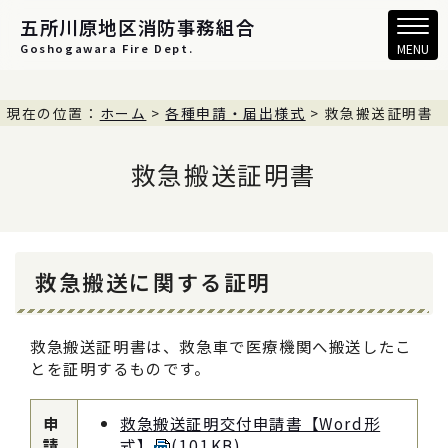
五所川原地区消防事務組合
Goshogawara Fire Dept.
MENU
現在の位置：
ホーム
>
各種申請・届出様式
> 救急搬送証明書
救急搬送証明書
救急搬送に関する証明
救急搬送証明書は、救急車で医療機関へ搬送したこ
とを証明するものです。
申
救急搬送証明交付申請書【Word形
請
式】
(101KB)