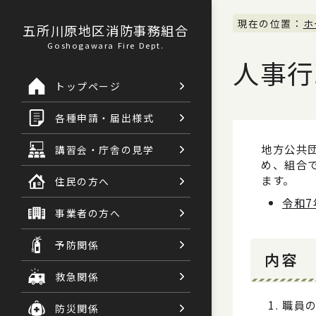
現在の位置：
ホ
五所川原地区消防事務組合
Goshogawara Fire Dept.
人事行
トップページ
各種申請・届出様式
地方公共
講習会・庁舎の見学
め、組合
ます。
住民の方へ
令和
防火対象物の情報
事業者の方へ
予防関係
​内容
救急関係
職員
防災関係