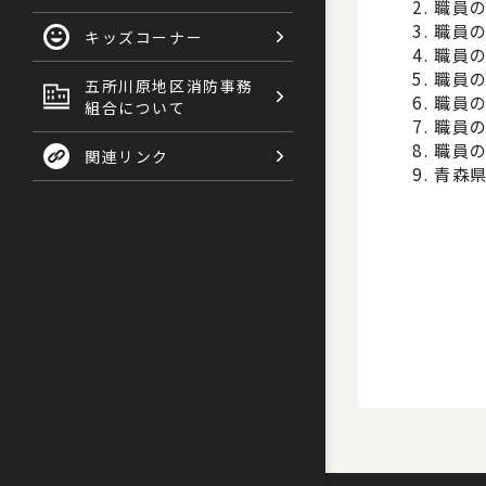
職員
職員
キッズコーナー
職員
職員
五所川原地区消防事務
職員
組合について
職員
職員
関連リンク
青森