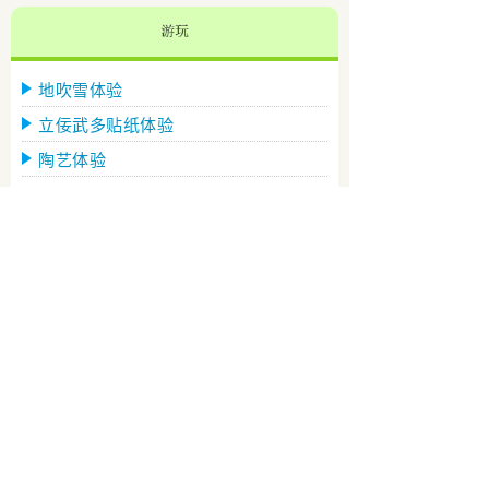
地吹雪体验
立佞武多贴纸体验
陶艺体验
采蚬体验
苹果
五所川原甜点
津轻铁道便当盒饭
桑田MISAO的竹叶年糕