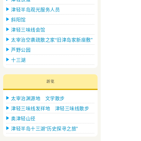
津轻半岛观光服务人员
斜阳馆
津轻三味线会馆
太宰治空袭疏散之家“旧津岛家新座敷”
芦野公园
十三湖
太宰治渊源地 文学散步
津轻三味线发祥地 津轻三味线散步
奥津轻山径
津轻半岛十三湖“历史探寻之旅”