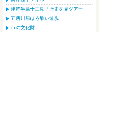
津軽半島十三湖「歴史探見ツアー」
五所川原ほろ酔い散歩
市の文化財
地吹雪体験
立佞武多紙貼り体験
陶芸体験
しじみ採り体験
飲食店一覧