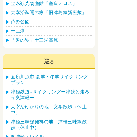
金木観光物産館「産直メロス」
太宰治疎開の家「旧津島家新座敷」
芦野公園
十三湖
「道の駅」十三湖高原
五所川原市 夏季・冬季サイクリング
プラン
津軽鉄道×サイクリングー津鉄と走ろ
う奥津軽ー
太宰治ゆかりの地 文学散歩（休止
中）
津軽三味線発祥の地 津軽三味線散
歩（休止中）
奥津軽トレイル