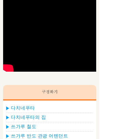
다치네푸타
다치네푸타의 집
쓰가루 철도
쓰가루 반도 관광 어텐던트