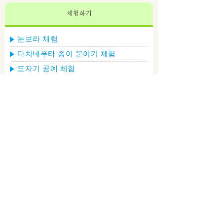
눈보라 체험
다치네푸타 종이 붙이기 체험
도자기 공예 체험
바지락 채취 체험
사과
고쇼가와라 스위츠
쓰가루 철도 에키벤
구와타 미사오 씨의 사사모치