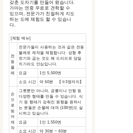
갖춘 도자기를 만들어 왔습니다.
가마는 연중 무료로 견학할 수
있으며, 전문가가 친절하게 지도
하는 도예 체험도 할 수 있습니
다.
[체험 메뉴]
전문가들이 사용하는 것과 같은 전동
물레로 제작을 체험합니다. 성형 후
전
깎기와 굽는 것도 해 드리므로 당일
동
치기라도 안심입니다.
물
레
요금
1인 5,500엔
소요 시간
약 60분 【※3명까지】
그릇뿐만 아니라, 공룡이나 인형 등
손
다양한 형태를 만들 수 있습니다. 식
으
기 등 형태가 갖춰진 원형을 원하시
로
는 분들은 손물레 대여 (100엔)도 실
빚
시하고 있습니다.
어
제
요금
1인
1,550엔
작
소요 시간
약 30분 ~ 60분