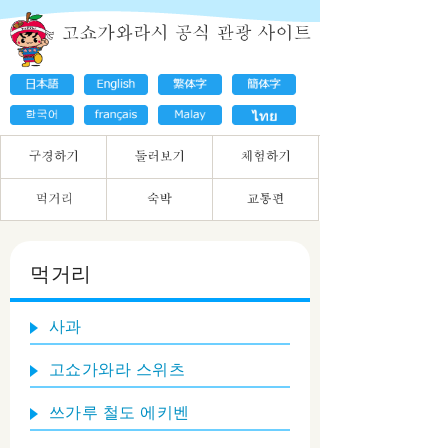
먹거리
사과
고쇼가와라 스위츠
쓰가루 철도 에키벤