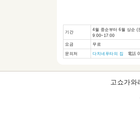
4월 중순부터 6월 상순 (
기간
9:00~17:00
요금
무료
문의처
다치네푸타의 집
電話 017
고쇼가와라