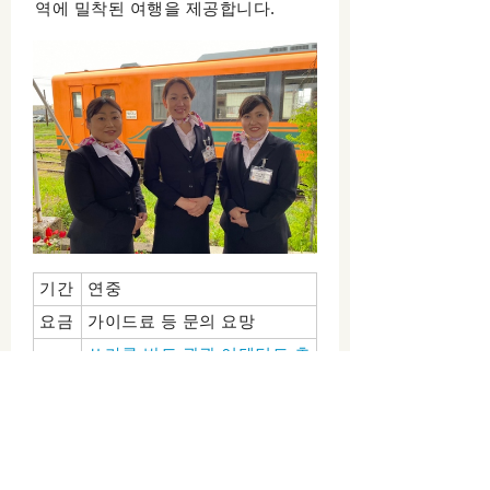
역에 밀착된 여행을 제공합니다.
기간
연중
요금
가이드료 등 문의 요망
쓰가루 반도 관광 어텐던트 추
문의
진 협의회
처
TEL0173-26-7520