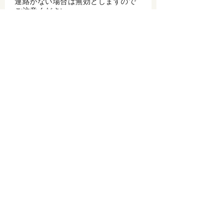
連絡がない場合は無効としますので
ご注意ください。
・抽選結果発表までフォローを外さ
ないようにしてください。
・投稿内容確認及び当選した場合の
連絡のため、令和９年３月末まで市
観光情報アカウントのフォローを外
さないようにし、アカウントは公開
設定のままにしてください。
６．景品について
・当選者には、五所川原市の特産品
をプレゼントします。
・景品はお選びいただけません。
・発送先は日本国内に限ります。