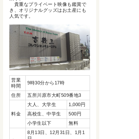
貴重なプライベート映像も鑑賞で
き、オリジナルグッズはお土産にも
人気です。
営業
9時30分から17時
時間
住所
五所川原市大町509番地3
大人、大学生
1,000円
料金
高校生、中学生
500円
小学生以下
無料
8月13日、12月31日、1月1
日