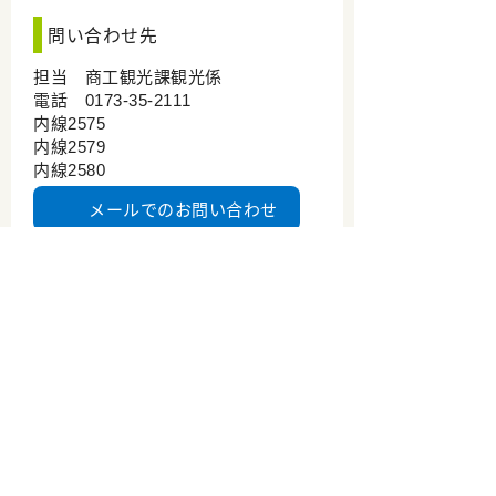
問い合わせ先
担当 商工観光課観光係
電話 0173-35-2111
内線2575
内線2579
内線2580
メールでのお問い合わせ
五所川原市官方观光网站
五所川原市观光物产课
TEL 0173-35-2111
Copyright(C) 五所川原市官方观光网站 All Right
Reserved.