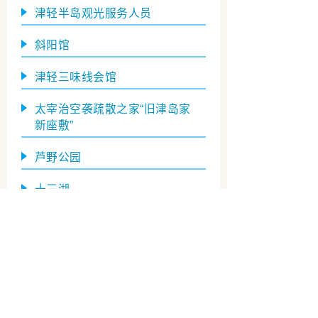
津轻半岛观光服务人员
斜阳馆
津轻三味线会馆
太宰治空袭疏散之家“旧津岛家
新座敷”
芦野公园
十三湖
五所川原市官方观光网站
五所川原市观光物产课
TEL 0173-35-2111