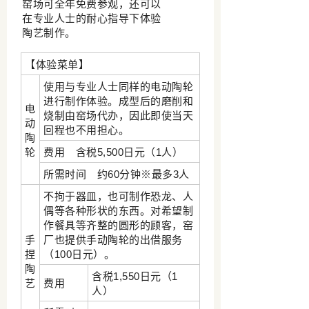
窑场可全年免费参观，还可以
在专业人士的耐心指导下体验
陶艺制作。
【体验菜单】
使用与专业人士同样的电动陶轮
进行制作体验。成型后的磨削和
电
烧制由窑场代办，因此即使当天
动
回程也不用担心。
陶
轮
费用 含税5,500日元（1人）
所需时间 约60分钟※最多3人
不拘于器皿，也可制作恐龙、人
偶等各种形状的东西。对希望制
作餐具等齐整的圆形的顾客，窑
手
厂也提供手动陶轮的出借服务
捏
（100日元）。
陶
含税1,550日元（1
艺
费用
人）