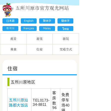
住宿
五所川原地区
客
免费
房
五所川原灿
停车
TEL0173-
数
34-8811
路都大饭店
场40
96
辆