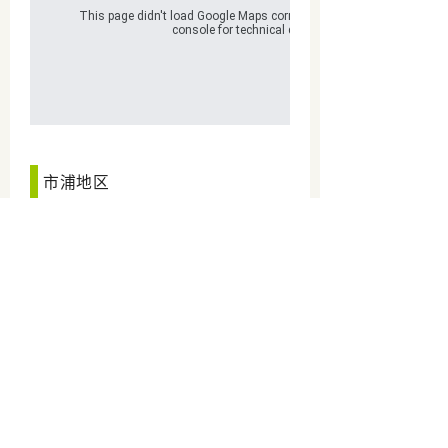
市浦地区
TEL0173-62-
旅馆琴湖园
3102
TEL0173-62-
民宿和歌山
2357
TEL 0173-62-
中之岛Bridge
3556
Park
TEL0173-62-
胁元海边交流区
3556