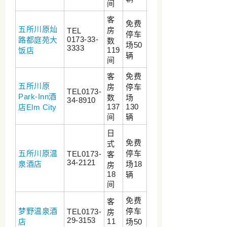
间
客
免费
五所川原灿
房
TEL
停车
0173-33-
路都庭苑大
数
场50
3333
119
饭店
辆
间
客
免费
五所川原
房
停车
TEL0173-
Park-Inn酒
数
场
34-8910
137
130
店Elm City
间
辆
日
免费
式
五所川原温
停车
TEL0173-
客
34-2121
泉酒店
场18
房
18
辆
间
免费
客
梦野温泉酒
停车
TEL0173-
房
29-3153
11
店
场50