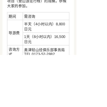
项目（登山游览行程）的规模。恭候
大家的参加。
期间
需咨询
半天（4小时以内）8,800
日元
导游费
1天（8小时以内）16,500
日元
咨询方
奥津轻山径俱乐部事务局
TEL 0173-52-2882
式
五所川原市官方观光网站
五所川原市观光物产课
TEL 0173-35-2111
Copyright(C) 五所川原市官方观光网站 All Right
Reserved.