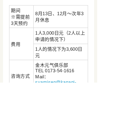
期间
8月13日、12月～次年3
※需提前
月休息
3天预约
1人3,000日元（2人以上
申请的情况下）
费用
1人的情况下为3,600日
元
金木元气俱乐部
TEL 0173-54-1616
咨询方式
Mail：
syamisen@kanagi-
gc.net
五所川原市官方观光网站
五所川原市观光物产课
TEL 0173-35-2111