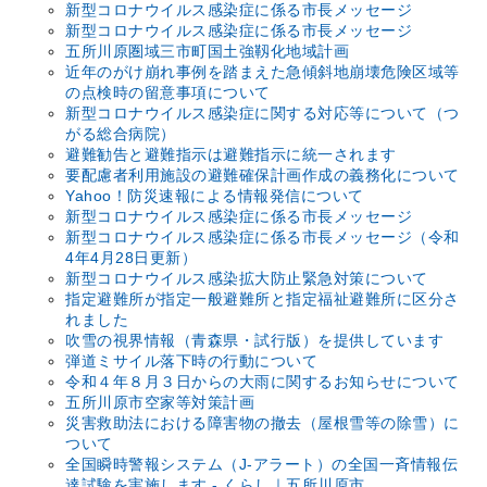
新型コロナウイルス感染症に係る市長メッセージ
新型コロナウイルス感染症に係る市長メッセージ
五所川原圏域三市町国土強靱化地域計画
近年のがけ崩れ事例を踏まえた急傾斜地崩壊危険区域等
の点検時の留意事項について
新型コロナウイルス感染症に関する対応等について（つ
がる総合病院）
避難勧告と避難指示は避難指示に統一されます
要配慮者利用施設の避難確保計画作成の義務化について
Yahoo！防災速報による情報発信について
新型コロナウイルス感染症に係る市長メッセージ
新型コロナウイルス感染症に係る市長メッセージ（令和
4年4月28日更新）
新型コロナウイルス感染拡大防止緊急対策について
指定避難所が指定一般避難所と指定福祉避難所に区分さ
れました
吹雪の視界情報（青森県・試行版）を提供しています
弾道ミサイル落下時の行動について
令和４年８月３日からの大雨に関するお知らせについて
五所川原市空家等対策計画
災害救助法における障害物の撤去（屋根雪等の除雪）に
ついて
全国瞬時警報システム（J-アラート）の全国一斉情報伝
達試験を実施します - くらし｜五所川原市