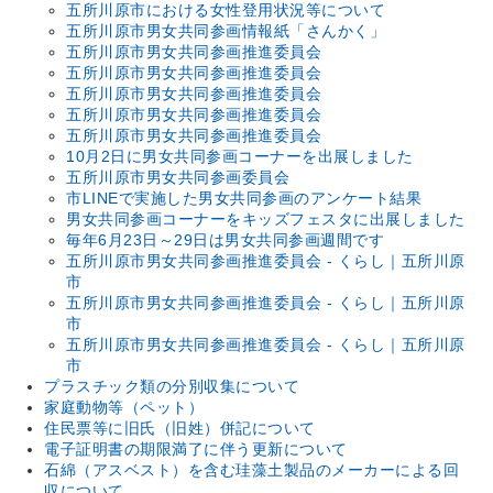
五所川原市における女性登用状況等について
五所川原市男女共同参画情報紙「さんかく」
五所川原市男女共同参画推進委員会
五所川原市男女共同参画推進委員会
五所川原市男女共同参画推進委員会
五所川原市男女共同参画推進委員会
五所川原市男女共同参画推進委員会
10月2日に男女共同参画コーナーを出展しました
五所川原市男女共同参画委員会
市LINEで実施した男女共同参画のアンケート結果
男女共同参画コーナーをキッズフェスタに出展しました
毎年6月23日～29日は男女共同参画週間です
五所川原市男女共同参画推進委員会 - くらし｜五所川原
市
五所川原市男女共同参画推進委員会 - くらし｜五所川原
市
五所川原市男女共同参画推進委員会 - くらし｜五所川原
市
プラスチック類の分別収集について
家庭動物等（ペット）
住民票等に旧氏（旧姓）併記について
電子証明書の期限満了に伴う更新について
石綿（アスベスト）を含む珪藻土製品のメーカーによる回
収について