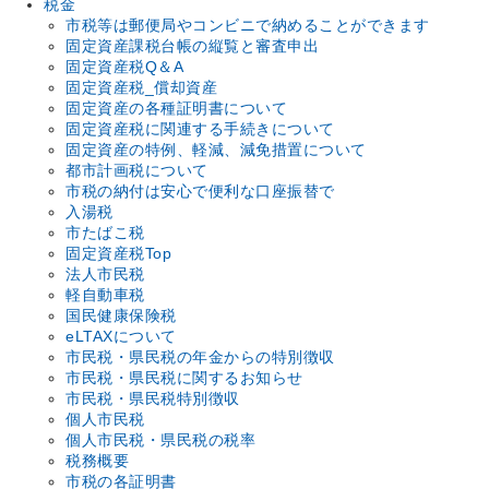
税金
市税等は郵便局やコンビニで納めることができます
固定資産課税台帳の縦覧と審査申出
固定資産税Q＆A
固定資産税_償却資産
固定資産の各種証明書について
固定資産税に関連する手続きについて
固定資産の特例、軽減、減免措置について
都市計画税について
市税の納付は安心で便利な口座振替で
入湯税
市たばこ税
固定資産税Top
法人市民税
軽自動車税
国民健康保険税
eLTAXについて
市民税・県民税の年金からの特別徴収
市民税・県民税に関するお知らせ
市民税・県民税特別徴収
個人市民税
個人市民税・県民税の税率
税務概要
市税の各証明書