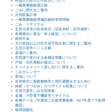
外国人のかたの手続きについて
一般廃棄物処理計画
ごみに関するご案内
分別収集計画
一般廃棄物処理施設維持管理情報
ごみ・リサイクル
五所川原市の住所表示（旧金木町・旧市浦村）
各種届出に係る「本人確認」について
国民年金
犬の登録および狂犬病予防注射に関するご案内
五所川原市ペット火葬
斎場のご案内
市民課で発行する各種証明書について
戸籍・住民異動の届出について
チャイルドシート貸し付けに関するご案内
ごみカレンダー
害虫について
災害発生に家庭動物等と同行避難をするために
雑紙（ざつがみ）のリサイクル収集について
五所川原市ごみ分別辞典
金属・小型電子機器等リサイクル
各種データ（年度別ごみ処理量推移、H27年度プラ処理
施設）
地球温暖化