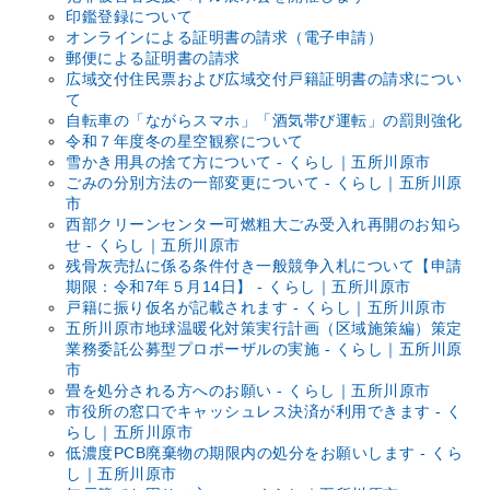
印鑑登録について
オンラインによる証明書の請求（電子申請）
郵便による証明書の請求
広域交付住民票および広域交付戸籍証明書の請求につい
て
自転車の「ながらスマホ」「酒気帯び運転」の罰則強化
令和７年度冬の星空観察について
雪かき用具の捨て方について - くらし｜五所川原市
ごみの分別方法の一部変更について - くらし｜五所川原
市
西部クリーンセンター可燃粗大ごみ受入れ再開のお知ら
せ - くらし｜五所川原市
残骨灰売払に係る条件付き一般競争入札について【申請
期限：令和7年５月14日】 - くらし｜五所川原市
戸籍に振り仮名が記載されます - くらし｜五所川原市
五所川原市地球温暖化対策実行計画（区域施策編）策定
業務委託公募型プロポーザルの実施 - くらし｜五所川原
市
畳を処分される方へのお願い - くらし｜五所川原市
市役所の窓口でキャッシュレス決済が利用できます - く
らし｜五所川原市
低濃度PCB廃棄物の期限内の処分をお願いします - くら
し｜五所川原市