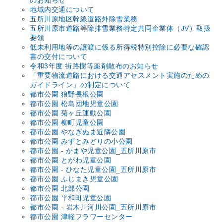
のお知らせ
地域内交通について
五所川原地区幹線道路外除雪業務
五所川原市道路等除排雪業務特定共同企業体（JV）取扱
要領
低未利用地等の譲渡に係る所得税特別控除に必要な確認
書の交付について
令和3年度 街路樹等薬剤散布のお知らせ
「重要物流道路における交通アセスメント実施のための
ガイドライン」の制定について
都市公園 狼野長根公園
都市公園 松島団地児­童公園
都市公園 菊ヶ丘運動公園
都市公園 柳町児童公­園
都市公園 やなぎぬま­近隣公園
都市公園 みずとみど­りの小公園
都市公園 - かまや児童公園_五所川原市
都市公園 とがわ児童公園
都市公園 - ひなた児童公園_五所川原市
都市公園 ふじまき児­童公園
都市公園 北部公園
都市公園 平和町児童公園
都市公園 - 岩木川河川公園_五所川原市
都市公園 津軽フラワーセンター