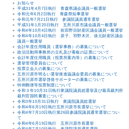
お知らせ
平成31年4月7日執行 青森県議会議員一般選挙
令和元年6月2日執行 青森県知事選挙
令和元年7月21日執行 参議院議員通常選挙
平成31年1月20日執行 五所川原市議会議員一般選挙
令和4年10月4日執行 前田野目財産区議会議員一般選挙
令和4年10月4日執行 原子、羽野木沢、俵元財産区議会
議員一般選挙
会計年度任用職員（選挙事務）の募集について
政治活動用事務所の立札及び看板の証票について
会計年度任用職員（投票所案内等）の募集について
選挙管理委員会について
投票立会人の募集について
五所川原市明るい選挙推進協議会委員の募集について
五所川原市選挙啓発サポーターの募集について
特例郵便等投票制度について
令和３年10月31日執行衆議院議員総選挙及び最高裁判所
裁判官国民審査について
令和3年10月31日執行 衆議院議員総選挙
令和4年6月19日執行五所川原市長選挙について
令和4年7月10日執行第26回参議院議員通常選挙につい
て
令和4年6月19日執行 五所川原市長選挙
令和4年7月10日執行 参議院議員通常選挙