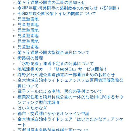
菊ヶ丘運動公園内の工事のお知らせ
令和3年度 街路樹等の薬剤散布のお知らせ（桜2回目）
令和3年度公園公衆トイレの閉鎖について
児童遊園地
児童遊園地
児童遊園地
児童遊園地
児童遊園地
児童遊園地
菊ヶ丘運動公園大型複合遊具について
街路樹の管理
「水野尾線」運送予定者の公募について
地域連携ICカード『MegoICa』サービス開始！
堺野沢ため池公園遊歩道の一部通行止めのお知らせ
金木地域自治体ライドシェアシステム運用管理等業務公
募について
電子メールによる申請、照会の受付について
楠美家住宅と狼野長根公園の一体的な活用に関するサウ
ンディング型市場調査 -
はいきたかなぎ
都市・交通課にかかるオンライン申請
金木地域自治体ライドシェア「はいきたかなぎ」アンケ
ート
五所川原市道路舗装修繕計画について