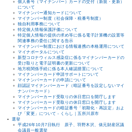
個人番号（マイナンバー）カードの交付（新規・更新）
について
マイナンバー通知カードについて
マイナンバー制度（社会保障・税番号制度）
独自利用事務について
特定個人情報保護評価について
特定個人情報の提供の求め等に係る電子計算機の設置等
関連事務の委任に関する告示
マイナンバー制度における情報連携の本格運用について
マイナポータルについて
新型コロナウィルス感染症に係るマイナンバーカードの
受け取りと電子証明書の更新について
地方税関係手続に係る本人確認措置について
マイナンバーカード申請サポートについて
マイナンバーカードの申請について
顔認証マイナンバーカード（暗証番号を設定しないマイ
ナンバーカード）
マイナンバーカード受取りの休日窓口を開庁します
マイナンバーカード受取りの休日窓口を開庁します
マイナンバーカードの暗証番号「初期化・再設定」およ
び「変更」について - くらし｜五所川原市
選挙
平成26年10月7日執行 原子、羽野木沢、俵元財産区議
会議員一般選挙