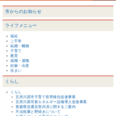
市からのお知らせ
ライフメニュー
福祉
ご不幸
結婚・離婚
子育て
教育
就職・退職
妊娠・出産
住まい
くらし
くらし
五所川原市子育て世帯移住促進事業
五所川原市新エネルギー設備導入促進事業
青森県交通災害共済に関するご案内
不法投棄と野焼きについて