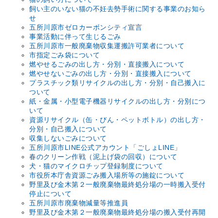
飼い主のいない猫の不妊去勢手術に関する事業のお知ら
せ
五所川原市ゼロカーボンシティ宣言
事業活動に伴って生じるごみ
五所川原市一般廃棄物収集運搬許可業者について
市指定ごみ袋について
燃やせるごみの出し方・分別・直接搬入について
燃やせないごみの出し方・分別・直接搬入について
プラスチック類リサイクルの出し方・分別・自己搬入に
ついて
紙・金属・小型電子機器リサイクルの出し方・分別につ
いて
資源リサイクル（缶・びん・ペットボトル）の出し方・
分別・自己搬入について
収集しないごみについて
五所川原市LINE公式アカウント「ごしょLINE」
春のクリーン作戦（泥上げ袋の回収）について
犬・猫のマイクロチップ登録制度について
市役所本庁舎資源ごみ搬入場所等の施錠について
野里及び金木第２一般廃棄物最終処分場の一時搬入受付
停止について
五所川原市廃棄物減量等推進員
野里及び金木第２一般廃棄物最終処分場の搬入受付再開