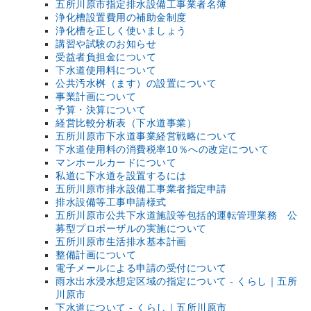
五所川原市指定排水設備工事業者名簿
浄化槽設置費用の補助金制度
浄化槽を正しく使いましょう
講習や試験のお知らせ
受益者負担金について
下水道使用料について
公共汚水桝（ます）の設置について
事業計画について
予算・決算について
経営比較分析表（下水道事業）
五所川原市下水道事業経営戦略について
下水道使用料の消費税率10％への改定について
マンホールカードについて
私道に下水道を設置するには
五所川原市排水設備工事業者指定申請
排水設備等工事申請様式
五所川原市公共下水道施設等包括的運転管理業務 公
募型プロポーザルの実施について
五所川原市生活排水基本計画
整備計画について
電子メールによる申請の受付について
雨水出水浸水想定区域の指定について - くらし｜五所
川原市
下水道について - くらし｜五所川原市