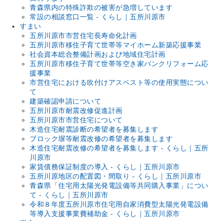
青森県内の特殊詐欺の被害が急増しています
常設の相談窓口一覧 - くらし｜五所川原市
すまい
五所川原市市営住宅長寿命化計画
五所川原市移住子育て世帯等マイホーム新築応援事業
社会資本総合整備計画および地域住宅計画
五所川原市移住子育て世帯等空き家バンクリフォーム応
援事業
市営住宅における吹付けアスベスト等の使用実態につい
て
建築確認申請について
五所川原市耐震改修促進計画
五所川原市市営住宅について
木造住宅耐震診断の希望者を募集します
ブロック塀等耐震改修の希望者を募集します
木造住宅耐震改修の希望者を募集します - くらし｜五所
川原市
家賃債務保証制度の導入 - くらし｜五所川原市
五所川原地区の配置図・間取り - くらし｜五所川原市
青森県「住宅用太陽光発電設備等共同購入事業」につい
て - くらし｜五所川原市
令和８年度五所川原市住宅用自家消費型太陽光発電設備
等導入支援事業費補助金 - くらし｜五所川原市