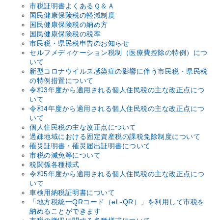
市税証明書よくあるＱ＆Ａ
国民健康保険税の軽減制度
国民健康保険税の納め方
国民健康保険税の税率
市民税・県民税申告のお知らせ
セルフメディケーション税制（医療費控除の特例）につ
いて
新型コロナウイルス感染症の影響に伴う市民税・県民税
の特例措置について
令和3年度から適用される個人住民税の主な改正点につ
いて
令和4年度から適用される個人住民税の主な改正点につ
いて
個人住民税の主な改正点について
過疎地域における固定資産税の課税免除制度について
罹災証明書・罹災届出証明書について
市税の減免等について
税関係各種様式
令和5年度から適用される個人住民税の主な改正点につ
いて
車検用納税証明書について
「地方税統­一QRコー­ド（eL-QR）」を利用­して市税を
納めることができます