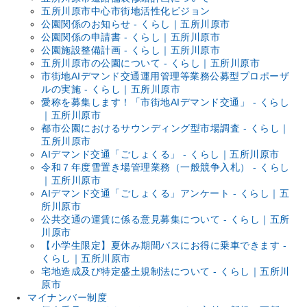
五所川原市中心市街地活性化ビジョン
公園関係のお知らせ - くらし｜五所川原市
公園関係の申請書 - くらし｜五所川原市
公園施設整備計画 - くらし｜五所川原市
五所川原市の公園について - くらし｜五所川原市
市街地AIデマンド交通運用管理等業務公募型プロポーザ
ルの実施 - くらし｜五所川原市
愛称を募集します！「市街地AIデマンド交通」 - くらし
｜五所川原市
都市公園におけるサウンディング型市場調査 - くらし｜
五所川原市
AIデマンド交通「ごしょくる」 - くらし｜五所川原市
令和７年度雪置き場管理業務（一般競争入札） - くらし
｜五所川原市
AIデマンド交通「ごしょくる」アンケート - くらし｜五
所川原市
公共交通の運賃に係る意見募集について - くらし｜五所
川原市
【小学生限定】夏休み期間バスにお得に乗車できます -
くらし｜五所川原市
宅地造成及び特定盛土規制法について - くらし｜五所川
原市
マイナンバー制度