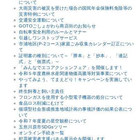
について
大雨災害の被災を受けた場合の国民年金保険料免除等の
災害特例について
交通安全運動について
GOTOごしょがわら商店街のお知らせ
自転車安全利用のルールとマナー
引越しワンストップサービス
市浦地区(P-2コース)家庭ごみ収集カレンダー訂正につい
て
証明書の種別について～「謄本」と「抄本」、「連記
式」と「個票式」～
「みんなでエコアクションフェア」を開催します！
令和５年度農林水産関連物価高騰等対策事業について
やってみよう、てまえどり！キャンペーンを実施してい
ます
終生飼養と飼い主責任
フロンガスを使用する小型電子機器の処分について
食品ロス削減にむけて
循環型社会形成推進地域計画の事後評価の結果公表につ
いて
令和７年度夏の星空観察について
五所川原市SDGsツリー
オンライン手続き一覧
犯罪被害者支援パネル展示会を開催します