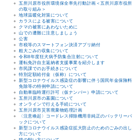
五所川原市役所環境保全率先行動計画＜五所川原市役所
の取り組み＞
地球温暖化対策について
カラスによる被害について
クマの被害にあわないために
山での遭難に注意しましょう
公害
市税等のスマートフォン決済アプリ納付
粗大ごみの収集について
令和8年度狂犬病予防集合注射について
運転免許自主返納者支援事業を紹介します
市民課でのお手続きについて
特別定額給付金（仮称）について
新型コロナウイルス感染症の影響に伴う国民年金保険料
免除等の特例申請について
自動車臨時運行許可（仮ナンバー）申請について
五所川原市の墓園について
オンラインで行える手続について
五所川原市災害廃棄物処理計画
〈注意喚起〉コードレス掃除機用非純正のバッテリーパ
ックについて
新型コロナウイルス感染症拡大防止のためのごみの出し
方について
猫の飼い方について