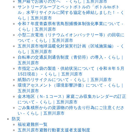
無戸籍でお困りの方へ - くらし｜五所川原市
サントリーグループとペットボトルの「ボトルtoボト
ル」水平リサイクルに関する協定を締結しました！ - く
らし｜五所川原市
令和７年度青森県有害鳥獣捕獲体制強化事業について -
くらし｜五所川原市
小型二次電池（リチウムイオンバッテリー等）の回収に
ついて - くらし｜五所川原市
五所川原市地球温暖化対策実行計画（区域施策編） - く
らし｜五所川原市
自転車の交通反則通告制度（青切符）の導入 - くらし｜
五所川原市
市指定ごみ袋の製造・供給状況について（令和８年５月
15日現在） - くらし｜五所川原市
紙類のリサイクルについて - くらし｜五所川原市
環境アセスメント（環境影響評価）について - くらし｜
五所川原市
金木地区（Ｎ-１コース）家庭ごみ収集カレンダーの訂正
について - くらし｜五所川原市
ごみ集積所からの資源物の持ち去り行為にご注意くださ
い - くらし｜五所川原市
防災
福祉避難所一覧
五所川原市避難行動要支援者支援制度