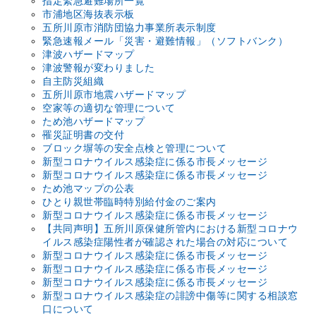
指定緊急避難場所一覧
市浦地区海抜表示板
五所川原市消防団協力事業所表示制度
緊急速報メール「災害・避難情報」（ソフトバンク）
津波ハザードマップ
津波警報が変わりました
自主防災組織
五所川原市地震ハザードマップ
空家等の適切な管理について
ため池ハザードマップ
罹災証明書の交付
ブロック塀等の安全点検と管理について
新型コロナウイルス感染症に係る市長メッセージ
新型コロナウイルス感染症に係る市長メッセージ
ため池マップの公表
ひとり親世帯臨時特別給付金のご案内
新型コロナ­ウイルス感­染症に係る­市長メッセ­ージ
【共同声明】五所川原保健所管内における新型コロナウ
イルス感染症陽性者が確認された場合の対応について
新型コロナウイルス感染症に係る市長メッセージ
新型コロナウイルス感染症に係る市長メッセージ
新型コロナウイルス感染症に係る市長メッセージ
新型コロナウイルス感染症の誹謗中傷等に関する相談窓
口について