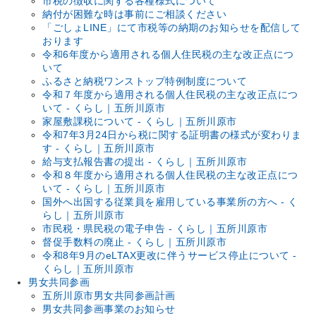
市税の徴収に関する各種様式について
納付が困難な時は事前にご相談ください
「ごしょLINE」にて市税等の納期のお知らせを配信して
おります
令和6年度から適用される個人住民税の主な改正点につ
いて
ふるさと納税ワンストップ特例制度について
令和７年度から適用される個人住民税の主な改正点につ
いて - くらし｜五所川原市
家屋敷課税について - くらし｜五所川原市
令和7年3月24日から税に関する証明書の様式が変わりま
す - くらし｜五所川原市
給与支払報告書の提出 - くらし｜五所川原市
令和８年度から適用される個人住民税の主な改正点につ
いて - くらし｜五所川原市
国外へ出国する従業員を雇用している事業所の方へ - く
らし｜五所川原市
市民税・県民税の電子申告 - くらし｜五所川原市
督促手数料の廃止 - くらし｜五所川原市
令和8年9月のeLTAX更改に伴うサービス停止について -
くらし｜五所川原市
男女共同参画
五所川原市男女共同参画計画
男女共同参画事業のお知らせ