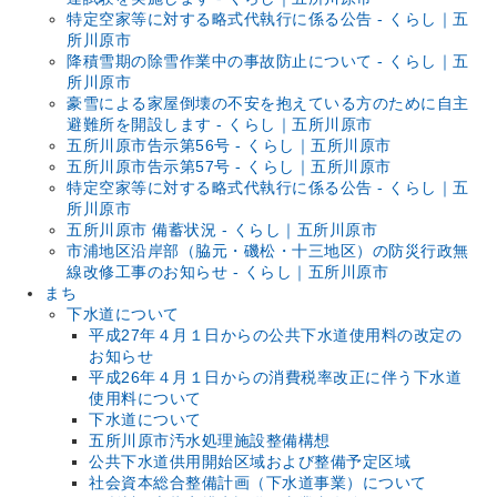
特定空家等に対する略式代執行に係る公告 - くらし｜五
所川原市
降積雪期の除雪作業中の事故防止について - くらし｜五
所川原市
豪雪による家屋倒壊の不安を抱えている方のために自主
避難所を開設します - くらし｜五所川原市
五所川原市告示第56号 - くらし｜五所川原市
五所川原市告示第57号 - くらし｜五所川原市
特定空家等に対する略式代執行に係る公告 - くらし｜五
所川原市
五所川原市 備蓄状況 - くらし｜五所川原市
市浦地区沿岸部（脇元・磯松・十三地区）の防災行政無
線改修工事のお知らせ - くらし｜五所川原市
まち
下水道について
平成27年４月１日からの公共下水道使用料の改定の
お知らせ
平成26年４月１日からの消費税率改正に伴う下水道
使用料について
下水道について
五所川原市汚水処理施設整備構想
公共下水道供用開始区域および整備予定区域
社会資本総合整備計画（下水道事業）について