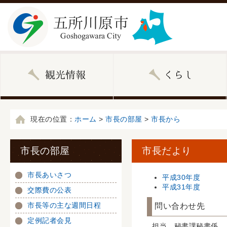
現在の位置：
ホーム
>
市長の部屋
>
市長から
市長の部屋
市長だより
市長あいさつ
平成30年度
平成31年度
交際費の公表
市長等の主な週間日程
問い合わせ先
定例記者会見
担当 秘書課秘書係