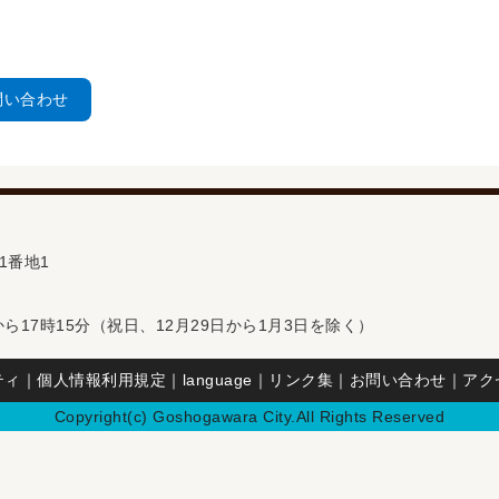
問い合わせ
1番地1
ら17時15分（祝日、12月29日から1月3日を除く）
ティ
｜
個人情報利用規定
｜
language
｜
リンク集
｜
お問い合わせ
｜
アク
Copyright(c) Goshogawara City.All Rights Reserved