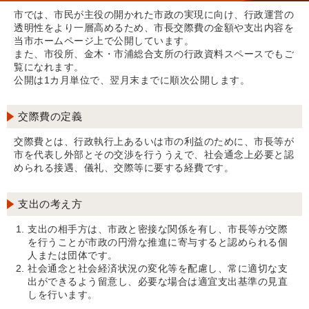
市では、市民が主役の開かれた市政の実現に向け、行政運営の
透明性をより一層高めるため、市長交際費の金額や支出内容を
当市ホームページ上で公開しています。
また、市役所、金木・市浦総合支所の行政資料スペースでもご
覧になれます。
公開は1カ月単位で、翌月末までに順次公開します。
交際費の定義
交際費とは、行政執行上あるいは市の利益のために、市長等が
市を代表し外部とその交渉を行ううえで、社会通念上必要と認
められる接遇、儀礼、交際等に要する経費です。
支出の考え方
支出の相手方は、市政と密接な関係を有し、市長等が交際
を行うことが市政の円滑な推進に寄与すると認められる個
人または団体です。
社会通念と社会経済状況の変化等を配慮し、常に適切な支
出ができるよう留意し、必要な場合は適宜支出基準の見直
しを行います。