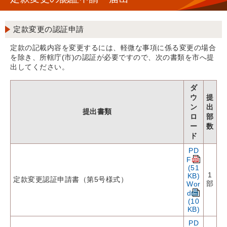
定款変更の認証申請
定款の記載内容を変更するには、軽微な事項に係る変更の場合
を除き、所轄庁(市)の認証が必要ですので、次の書類を市へ提
出してください。
ダ
ウ
提
ン
出
提出書類
ロ
部
ー
数
ド
PD
F
(51
1
KB)
定款変更認証申請書（第5号様式）
部
Wor
d
(10
KB)
PD