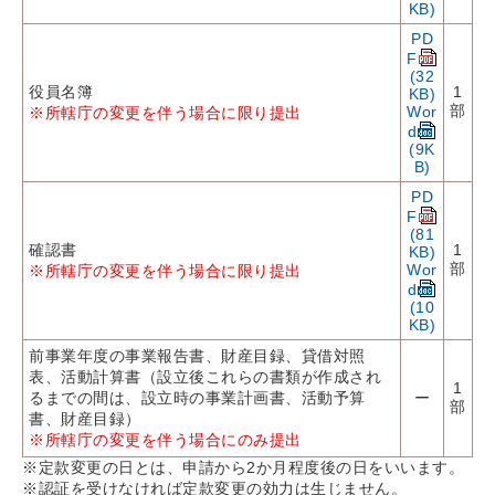
KB)
PD
F
(32
役員名簿
1
KB)
部
Wor
※所轄庁の変更を伴う場合に限り提出
d
(9K
B)
PD
F
(81
確認書
1
KB)
部
Wor
※所轄庁の変更を伴う場合に限り提出
d
(10
KB)
前事業年度の事業報告書、財産目録、貸借対照
表、活動計算書（設立後これらの書類が作成され
1
るまでの間は、設立時の事業計画書、活動予算
ー
部
書、財産目録）
※所轄庁の変更を伴う場合にのみ提出
※定款変更の日とは、申請から2か月程度後の日をいいます。
※認証を受けなければ定款変更の効力は生じません。