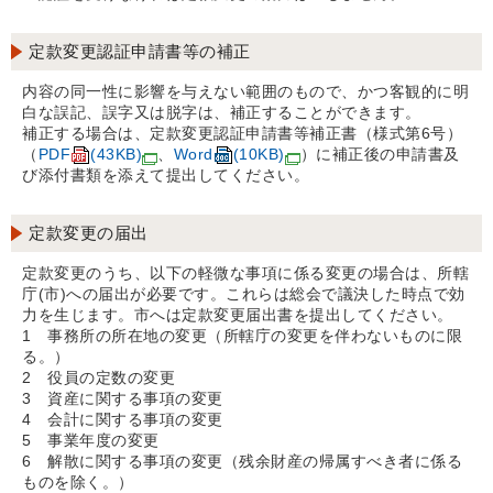
定款変更認証申請書等の補正
内容の同一性に影響を与えない範囲のもので、かつ客観的に明
白な誤記、誤字又は脱字は、補正することができます。
補正する場合は、定款変更認証申請書等補正書（様式第6号）
（
PDF
(43KB)
、
Word
(10KB)
）に補正後の申請書及
び添付書類を添えて提出してください。
定款変更の届出
定款変更のうち、以下の軽微な事項に係る変更の場合は、所轄
庁(市)への届出が必要です。これらは総会で議決した時点で効
力を生じます。市へは定款変更届出書を提出してください。
1 事務所の所在地の変更（所轄庁の変更を伴わないものに限
る。）
2 役員の定数の変更
3 資産に関する事項の変更
4 会計に関する事項の変更
5 事業年度の変更
6 解散に関する事項の変更（残余財産の帰属すべき者に係る
ものを除く。）