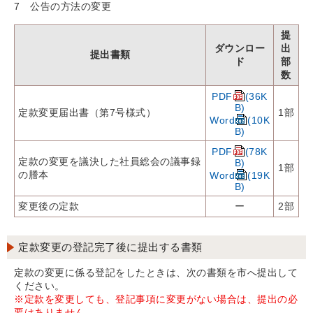
7 公告の方法の変更
提
ダウンロー
出
提出書類
ド
部
数
PDF
(36K
B)
定款変更届出書（第7号様式）
1部
Word
(10K
B)
PDF
(78K
定款の変更を議決した社員総会の議事録
B)
1部
の謄本
Word
(19K
B)
変更後の定款
ー
2部
定款変更の登記完了後に提出する書類
定款の変更に係る登記をしたときは、次の書類を市へ提出して
ください。
※定款を変更しても、登記事項に変更がない場合は、提出の必
要はありません。