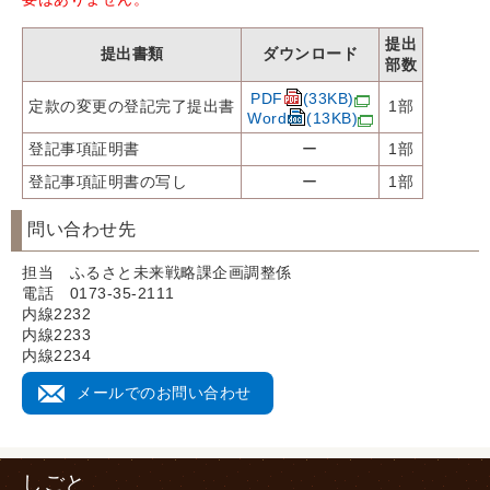
提出
提出書類
ダウンロード
部数
PDF
(33KB)
定款の変更の登記完了提出書
1部
Word
(13KB)
登記事項証明書
ー
1部
登記事項証明書の写し
ー
1部
問い合わせ先
担当 ふるさと未来戦略課企画調整係
電話 0173-35-2111
内線2232
内線2233
内線2234
メールでのお問い合わせ
しごと