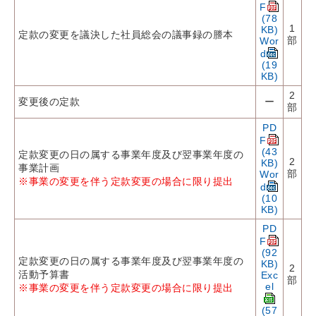
F
(78
1
KB)
定款の変更を議決した社員総会の議事録の謄本
部
Wor
d
(19
KB)
2
変更後の定款
ー
部
PD
F
(43
定款変更の日の属する事業年度及び翌事業年度の
2
KB)
事業計画
部
Wor
※事業の変更を伴う定款変更の場合に限り提出
d
(10
KB)
PD
F
(92
定款変更の日の属する事業年度及び翌事業年度の
KB)
2
活動予算書
Exc
部
el
※事業の変更を伴う定款変更の場合に限り提出
(57