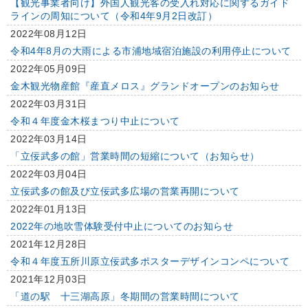
【観光事業者向け】外国人観光客の受入れ対応に関するガイド
ラインの周知について（令和4年9月2日改訂）
2022年08月12日
令和4年8月の大雨による市浦地域宿泊施設の利用停止について
2022年05月09日
金木観光物産館『産直メロス』グランドオープンのお知らせ
2022年03月31日
令和４年度金木桜まつり中止について
2022年03月14日
「立佞武多の館」営業時間の短縮について（お知らせ）
2022年03月04日
立佞武多の館及び立佞武多広場の営業再開について
2022年01月13日
2022年の地吹雪体験受付中止についてのお知らせ
2021年12月28日
令和４年度五所川原立佞武多ポスターデザインコンペについて
2021年12月03日
「道の駅 十三湖高原」冬期間の営業時間について