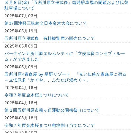
８月８日(金)「五所川原立佞武多」臨時駐車場の閉鎖および代替
駐車場について
2025年07月03日
第37回津軽三味線全日本金木大会について
2025年05月19日
五所川原立佞武多 有料観覧席の販売について
2025年05月09日
パークイン五所川原エルムシティに「立佞武多コンセプトルー
ム」ができました！
2025年05月09日
五所川原×青森屋 by 星野リゾート 「光と伝統が青森屋に宿る
～立佞武多「かぐや」、ふたたび煌めく～」
2025年04月16日
令和７年度金木桜まつりについて
2025年04月16日
第２回五所川原市菊ヶ丘運動公園桜祭りについて
2025年03月18日
令和７年度金木桜まつり敷地割り当てについて