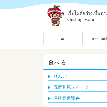
食べる
りんご
五所川原スイーツ
津軽鉄道駅弁