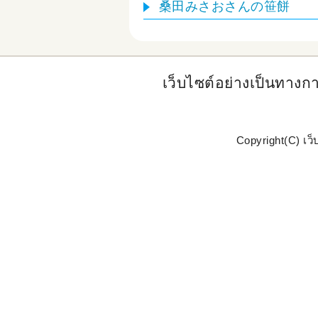
桑田みさおさんの笹餅
เว็บไซต์อย่างเป็นทางก
Copyright(C) เว