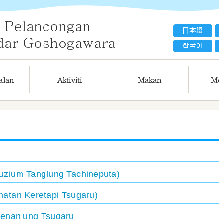
uzium Tanglung Tachineputa)
matan Keretapi Tsugaru)
enanjung Tsugaru