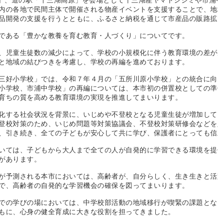
ぎ」、道の駅「十三湖高原」を会場として十三湖産ヤマトシジミや市
内の各地で民間主体で開催される物産イベントを支援することで、地
品開発の支援を行うとともに、ふるさと納税を通じて市産品の販路拡
である「豊かな教養を育む教育・人づくり」についてです。
児童生徒数の減少によって、学校の小規模化に伴う教育環境の差が
と地域の結びつきを考慮し、学校の再編を進めております。
好小学校」では、令和７年４月の「五所川原小学校」との統合に向
小学校、市浦中学校」の再編については、本市初の併置校としての準
育ちの質を高める教育環境の実現を推進してまいります。
する社会状況を背景に、いじめや不登校となる児童生徒が増加して
登校対策のため、いじめ問題等対策協議会、不登校対策研修会などを
、引き続き、全ての子どもが安心して共に学び、保護者にとっても信
ては、子どもから大人まで全ての人が自発的に学習できる環境を提
があります。
予測される本市においては、高齢者が、自分らしく、生き生きと活
で、高齢者の自発的な学習機会の確保を図ってまいります。
の学びの場においては、中学校部活動の地域移行が喫緊の課題とな
もに、心身の健全育成に大きな役割を担ってきました。