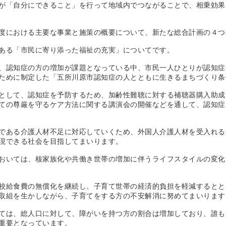
が「自分にできること」を行って地域内でつながることで、相乗効果
における主要な事業と施策の概要について、新たな総合計画の４つ
ある「市民に寄り添った福祉の充実」についてです。
認知症の方の増加が課題となっている中、市民一人ひとりが認知症
ために制定した「五所川原市認知症の人とともに生きるまちづくり条
して、認知症を予防するため、加齢性難聴に対する補聴器購入助成
ての尊厳を守るケア方法に関する講演会の開催などを通して、認知症
ある介護人材不足に対応していくため、外国人介護人材を受入れる
現できる社会を目指してまいります。
いては、核家族化や共働き世帯の増加に伴うライフスタイルの変化
給食費の無償化を継続し、子育て世帯の経済的負担を軽減するとと
取組を生かしながら、子育てをする方の不安解消に努めてまいります
は、総人口に対して、障がいを持つ方の割合は増加しており、誰も
重要となっています。