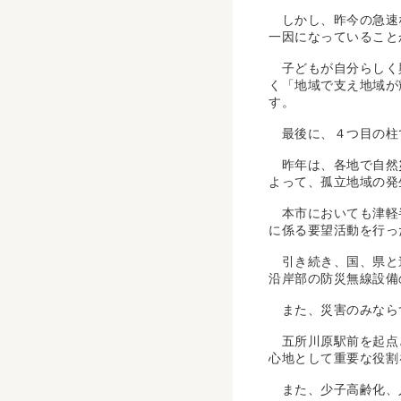
しかし、昨今の急速な
一因になっていること
子どもが自分らしく興
く「地域で支え地域が
す。
最後に、４つ目の柱
昨年は、各地で自然災
よって、孤立地域の発
本市においても津軽半
に係る要望活動を行っ
引き続き、国、県と連
沿岸部の防災無線設備
また、災害のみならず
五所川原駅前を起点と
心地として重要な役割
また、少子高齢化、人