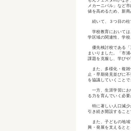
もんフェスタinかな
メカーニバル」など市
値を高めるため、新商
続いて、３つ目の柱
学校教育においては、
学区域の関連性、学校
優先検討校である「三
まいりました。「市浦
課題を克服し、学びや
また、多様化・複雑化
止・早期発見並びに不
を協議していくことで
一方、生涯学習におい
る力を育んでいく必要
特に著しい人口減少が
引き続き開設すること
また、子どもの地域で
興・発展を支えるとと