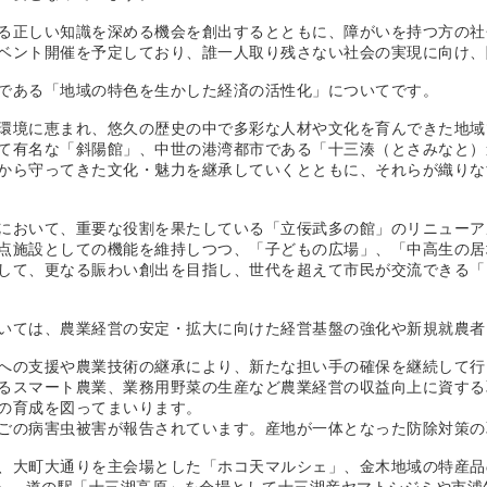
正しい知識を深める機会を創出するとともに、障がいを持つ方の社
ベント開催を予定しており、誰一人取り残さない社会の実現に向け、
である「地域の特色を生かした経済の活性化」についてです。
境に恵まれ、悠久の歴史の中で多彩な人材や文化を育んできた地域
て有名な「斜陽館」、中世の港湾都市である「十三湊（とさみなと）
から守ってきた文化・魅力を継承していくとともに、それらが織りな
おいて、重要な役割を果たしている「立佞武多の館」のリニューア
点施設としての機能を維持しつつ、「子どもの広場」、「中高生の居
して、更なる賑わい創出を目指し、世代を超えて市民が交流できる「
ては、農業経営の安定・拡大に向けた経営基盤の強化や新規就農者
の支援や農業技術の継承により、新たな担い手の確保を継続して行
るスマート農業、業務用野菜の生産など農業経営の収益向上に資する
の育成を図ってまいります。
の病害虫被害が報告されています。産地が一体となった防除対策の
大町大通りを主会場とした「ホコ天マルシェ」、金木地域の特産品