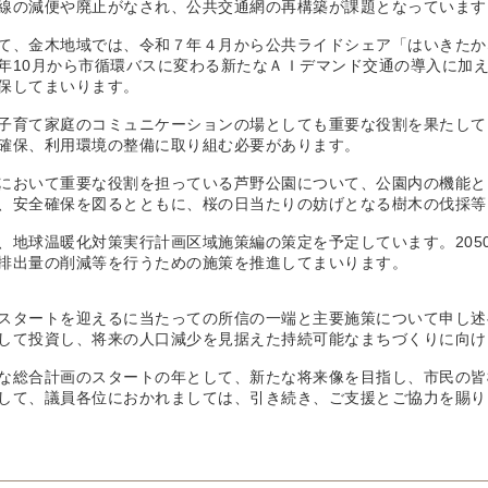
線の減便や廃止がなされ、公共交通網の再構築が課題となっています
、金木地域では、令和７年４月から公共ライドシェア「はいきたか
年10月から市循環バスに変わる新たなＡＩデマンド交通の導入に加
保してまいります。
育て家庭のコミュニケーションの場としても重要な役割を果たして
確保、利用環境の整備に取り組む必要があります。
おいて重要な役割を担っている芦野公園について、公園内の機能と
、安全確保を図るとともに、桜の日当たりの妨げとなる樹木の伐採等
地球温暖化対策実行計画区域施策編の策定を予定しています。205
排出量の削減等を行うための施策を推進してまいります。
タートを迎えるに当たっての所信の一端と主要施策について申し述
して投資し、将来の人口減少を見据えた持続可能なまちづくりに向け
総合計画のスタートの年として、新たな将来像を目指し、市民の皆
して、議員各位におかれましては、引き続き、ご支援とご協力を賜り