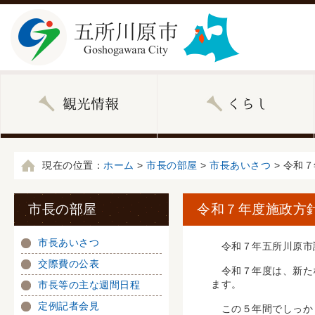
現在の位置：
ホーム
>
市長の部屋
>
市長あいさつ
> 令和
市長の部屋
令和７年度施政方
市長あいさつ
令和７年五所川原市議
交際費の公表
令和７年度は、新たな
ます。
市長等の主な週間日程
定例記者会見
この５年間でしっかり