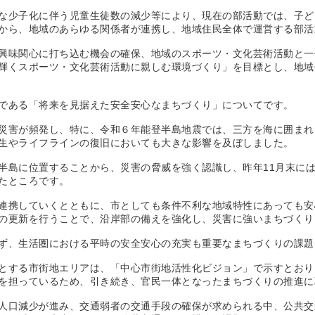
少子化に伴う児童生徒数の減少等により、現在の部活動では、子ど
から、地域のあらゆる関係者が連携し、地域住民全体で運営する部活
味関心に打ち込む機会の確保、地域のスポーツ・文化芸術活動と一
輝くスポーツ・文化芸術活動に親しむ環境づくり」を目標とし、地域
である「将来を見据えた安全安心なまちづくり」についてです。
害が頻発し、特に、令和６年能登半島地震では、三方を海に囲まれ
生やライフラインの復旧においても大きな影響を及ぼしました。
島に位置することから、災害の脅威を強く認識し、昨年11月末に
たところです。
携していくとともに、市としても条件不利な地域特性にあっても安
の更新を行うことで、沿岸部の備えを強化し、災害に強いまちづくり
、生活圏における平時の安全安心の充実も重要なまちづくりの課題
する市街地エリアは、「中心市街地活性化ビジョン」で示すとおり
を担っているため、引き続き、官民一体となったまちづくりの推進に
口減少が進み、交通弱者の交通手段の確保が求められる中、公共交