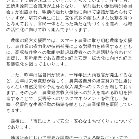
ンセプトで街を形成していきたいと考えています。昨年７月、
五所川原商工会議所が主体となり、「駅前賑わい創出特別委員
会」が創設され、駅前の賑わい創出に向けて協議が進められて
いますが、駅前の再生には、立佞武多の館も大きな役割を持つ
と考えており、官民一体となった新たな街づくりを進め、地域
の活性化に向けて取り組んでまいります。
農家の経営支援面では、スマート農業に取り組む農家を支援
し、農作業の省力化や技術補完による労働力を確保するととも
に、高収益作物への取組や新規就農者への営農活動を合わせて
支援し、基幹産業である農業の経営安定・拡大化に向けた経営
基盤強化を図ってまいります。
また、昨年は猛暑日が続き、一昨年は大雨被害が発生するな
ど、近年は気候変動が著しく、農業者自身の経営努力では避け
られない自然災害や予期せぬ収入減少へのリスクが増しており
ます。そのため、農業経営収入保険への加入を進める取組を推
進することで、災害等へのリスクマネジメントを強化し、持
続・発展的な生産活動の構築を軸とした農業振興を展開してい
きます。
最後に、「市民にとって安全・安心なまちづくり」について
であります。
地域社会において重要な課題の一つである防災についてで