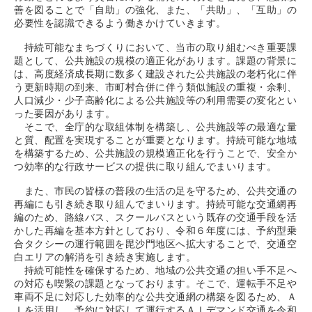
善を図ることで「自助」の強化、また、「共助」、「互助」の
必要性を認識できるよう働きかけていきます。
持続可能なまちづくりにおいて、当市の取り組むべき重要課
題として、公共施設の規模の適正化があります。課題の背景に
は、高度経済成長期に数多く建設された公共施設の老朽化に伴
う更新時期の到来、市町村合併に伴う類似施設の重複・余剰、
人口減少・少子高齢化による公共施設等の利用需要の変化とい
った要因があります。
そこで、全庁的な取組体制を構築し、公共施設等の最適な量
と質、配置を実現することが重要となります。持続可能な地域
を構築するため、公共施設の規模適正化を行うことで、安全か
つ効率的な行政サービスの提供に取り組んでまいります。
また、市民の皆様の普段の生活の足を守るため、公共交通の
再編にも引き続き取り組んでまいります。持続可能な交通網再
編のため、路線バス、スクールバスという既存の交通手段を活
かした再編を基本方針としており、令和６年度には、予約型乗
合タクシーの運行範囲を毘沙門地区へ拡大することで、交通空
白エリアの解消を引き続き実施します。
持続可能性を確保するため、地域の公共交通の担い手不足へ
の対応も喫緊の課題となっております。そこで、運転手不足や
車両不足に対応した効率的な公共交通網の構築を図るため、Ａ
Ｉを活用し、予約に対応して運行するＡＩデマンド交通を令和