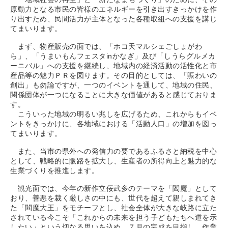
原動力となる市民の皆様のエネルギーを引き出すきっかけを作
り出すため、民間活力が主体となった各種取組への支援を講じ
てまいります。
まず、物産販売の面では、「ホコ天マルシェごしょがわ
ら」、「うまいもんフェスタinかなぎ」及び「しうらグルメカ
ーニバル」への支援を継続し、地域内の経済活動の活性化と市
産品等の魅力ＰＲを図ります。その目的としては、「賑わいの
創出」も勿論ですが、一つのイベントを通して、地域の住民、
関係団体が一つになることに大きな価値があると感じておりま
す。
こういった地域の明るい兆しを広げるため、これからもイベ
ントをきっかけに、各地域における「活動人口」の増加を図っ
てまいります。
また、当市の県外への発信力の要であるふるさと納税を中心
として、戦略的に販路を拡大し、生産者の所得向上と魅力的な
生業づくりを推進します。
観光面では、今年の新作立佞武多のテーマを「閻魔」として
おり、善悪を裁く厳しさの中にも、世代を超えて親しまれてき
た「閻魔大王」をモチーフとし、社会全体が大きな岐路に立た
されている今こそ「これからの未来を担う子どもたちへ道を示
したい」という切なる思いを込め、７月の完成を目指し、作業