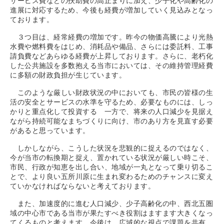
サービス費などの扶助費の高止まりに加え、少子化や高齢化の
進展に対応するため、今後も経費が増加していく見込みとなっ
ております。
３つ目は、経常経費の増加です。昨今の物価高騰により光熱
水費や燃料費をはじめ、消耗品や備品、さらには委託料、工事
請負費などあらゆる経費が上昇しております。さらに、老朽化
した公共施設を多数抱える当市においては、その維持管理経費
に多額の財政負担が生じています。
このような厳しい財政状況の中においても、市民の皆様の生
活の安全とサービスの水準を守るため、必要なものには、しっ
かりと重点化して投資する 一方で、将来の人口減少を見据え
ながら持続可能なまちづくりに向け、市のあり方を見直す必要
があると思っています。
しかしながら、こうした状況を悲観的に捉えるのではなく、
今が当市の転換期と捉え、置かれている状況が厳しい時こそ、
市民、行政が知恵を出し合い、地域が一丸となって乗り切るこ
とで、より良い五所川原に生まれ変わるためのチャンスに変え
ていかなければならないと考えております。
また、加速度的に進む人口減少、少子高齢化の中、西北五圏
域の中心市である当市が果たすべき役割はますます大きくなっ
てくるものと考えます。今後は、広域的な視点で課題を共有