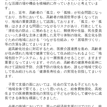
たな活躍の場や機会を積極的に作っていきたいと考えていま
す。
また、近年、高齢者の「孤立」や「孤独」が社会問題になっ
ており、当市においても、高齢者の独居世帯が多くなってお
り、地域の重要課題として認識しております。「孤立」や「孤
独」はさまざまな問題につながるリスクがあり、行政としても
「潜在化の防止」に努めるとともに、郵便局や生協、民生委員
といった多様な主体と連携した見守り体制の強化、孤立化を防
ぐための地域における「つながる仕組み」や「居場所づくり」
等の方策を講じてまいります。
超高齢化社会に対応するため、医療介護連携を進め、高齢者
が住み慣れた地域で健康で安心して住み続けられるように「地
域包括ケアシステム」をより一層推進させることが、ますます
重要となってまいります。そのため、高齢者の健康寿命延伸に
向けて認知症予防、介護予防の強化を進め、誰もが地域で安心
して住み続けられる「健康長寿社会」の実現を目指してまいり
ます。
子育て支援の面においては、社会の宝である子どもたちを
「地域全体で育てる」という思いのもと、給食費無償化、高校
生までの医療費無償化の実現など子どもが安心して健やかに成
長できる体制を構築してきました。
今後の地域においては、親への経済的支援だけではなく、核