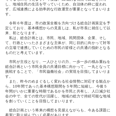
し、地域住民の生活を守っていくため、自治体の枠に捉われ
ず、広域連携による効率的な行政運営が重要となってまいりま
す。
令和６年度は、市の政策全般を方向づける総合計画策定を予
定しており、基本構想からの見直しは、私が市長に就任して以
来、初となります。
私は、総合計画とは、市民、地域、民間団体、企業、そし
て、行政といったさまざまな主体が、同じ目的に向かって対等
の立場で連携していくための市民の皆様との共通の指針となる
ものだと考えています。
市民が主役となり、一人ひとりの力、一歩一歩の積み重ねを
総合計画という市民全員の共通目標に向かって、一丸となって
挑戦することで、「市民協働社会」の実現を目指してまいりま
す。
また、昨今のめまぐるしく変わる社会情勢に対応する観点か
ら、10年間であった基本構想期間を５年間に短縮し、今後５
年間がいかに重要な時期であるかを市民と共有し、人口減少社
会の中で、全ての世代が活躍し、地域の総力で持続可能な地域
を創っていくことを目指してまいります。
総合計画という将来の構想を見据えながらも、今ある課題に
着実に取り組んでいく必要があります。