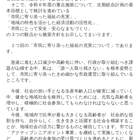
そこで、令和６年度の重点施策について、次期総合計画の基
本目標として検討を進めている
「市民に寄り添った福祉の充実」、
「地域の特色を活かした経済活動の活性化」、
「市民にとって安全・安心なまちづくり」
の３つの観点から施策方針をお示ししてまいります。
１つ目の「市民に寄り添った福祉の充実について」でありま
す。
急速に進む人口減少や高齢化に伴い、行政が取り組むべき課
題が山積する中、私は、「誰一人取り残さない」を根本姿勢と
して、市民に寄り添ったきめ細かな市政運営に取り組んでいる
ところです。
今後、社会の担い手となる生産年齢人口が確実に減っていく
中、健全な地域社会を維持していくためには、元気な高齢者を
増やし、積極的に社会参加してもらわなければならないと思っ
ています。
今後、地域内で比率が最も大きくなる高齢者が 社会的な役
割を持ち、自分らしく、生き生きと活躍する社会を構築するこ
とが、地域社会の活力に繋がるものと確信しています。市では
「アクティブシニアポイント事業」を継続して実施していくな
ど、 高齢者の社会参加の受け皿づくりを進めるとともに、新