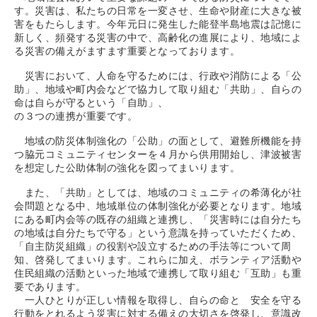
す。災害は、私たちの日常を一変させ、生命や財産に大きな被
害をもたらします。今年元日に発生した能登半島地震は記憶に
新しく、頻発する災害の中で、高齢化の進展により、地域によ
る災害の備えがますます重要となっております。
災害において、人命を守るためには、行政や消防による「公
助」、地域や町内会などで協力して取り組む「共助」、自らの
命は自らが守るという「自助」、
の３つの連携が重要です。
地域の防災体制強化の「公助」の面として、避難所機能を持
つ脇元コミュニティセンターを４月から供用開始し、津波被害
を想定した公助体制の強化を図ってまいります。
また、「共助」としては、地域のコミュニティの希薄化が社
会問題となる中、地域単位の体制強化が必要となります。地域
にある町内会等の既存の組織と連携し、「災害時には自分たち
の地域は自分たちで守る」という意識を持っていただくため、
「自主防災組織」の役割や設立するための手法等について周
知、啓発してまいります。これらに加え、ボランティア活動や
住民組織の活動といった地域で連携して取り組む「互助」も重
要であります。
一人ひとりが正しい情報を取得し、自らの命と 安全を守る
行動をとれるよう災害に対する備えの大切さを啓発し、意識改