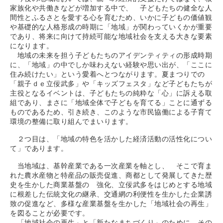
家族化や共働きなどが増加する中で、 子どもたちの健全な人
間性とふるさとを愛する心を育むため、いかに子どもの価値観
や基礎的な人格形成の時期に「地域」が関わっていくかが重要
であり、将来に向けて持続可能な地域社会を支える大きな要素
になります。
地域の未来を担う子どもたちのアイデンティティの形成時期
に、「地域」の中でしか味わえない経験や思い出が、「ここに
住み続けたい」という愛着へとつながります。夏まつりでの
「親子ｄｅ立佞武多」や「キッズフェスタ」など子どもたちが
主役となるイベントは、子どもたちの純粋な「心」に訴える取
組であり、まさに「地域全体で子どもを育てる」ことに通ずる
ものであるため、引き続き、このような市民協働による子育て
環境の整備に取り組んでまいります。
２つ目は、「地域の特色を活かした経済活動の活性化につい
て」であります。
当地域は、基幹産業である一次産業を軸とし、 そこで育ま
れた農水産物と特産品の販売促進、商都として発展してきた歴
史を生かした商業基盤の 強化、立佞武多をはじめとする地域
に根差した伝統文化の継承、交通網の利便性を生かした企業誘
致の促進など、多様な産業基盤を生かした「地域社会の再生」
を図ることが必要です。
「地域社会の再生」と「新たなまちづくり」のために、その