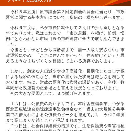
令和６年五所川原市議会第３回定例会の開会に当たり、市政
運営に関する基本方針について、所信の一端を申し述べます。
令和６年度は、私が市長に就任して２期目の折り返しとなる
年であります。私はこれまで、「市政刷新」を掲げ、前例、慣
例にとらわれない市民目線の市政運営に全力で取り組んできま
した。
今後とも、子どもから高齢者まで「誰一人取り残さない」市
政運営に努め、「ここに住んで良かった、住み続けたい」と思
えるようなまちづくりを目指してまいる所存であります。
しかし、急速な人口減少や少子高齢化、長期化したコロナ禍
による経済の低迷など、当市の置かれた状況は厳しさを増して
おります。特に、財政の硬直化は喫緊の課題であり、今後、数
年間が財政運営の正念場とも言える状況となっております。
その大きな要因として、３つ挙げられます。
１つ目は、公債費の高止まりです。本庁舎整備事業、つがる
西北五広域連合病院建設事業負担金など、過去の大規模公共事
業での借入れによる公債費のピークを迎えており、令和７年度
まで高止まりが続くことが見込まれます。
２つ目は、社会保障経費の増加です。生活保護費や障害福祉