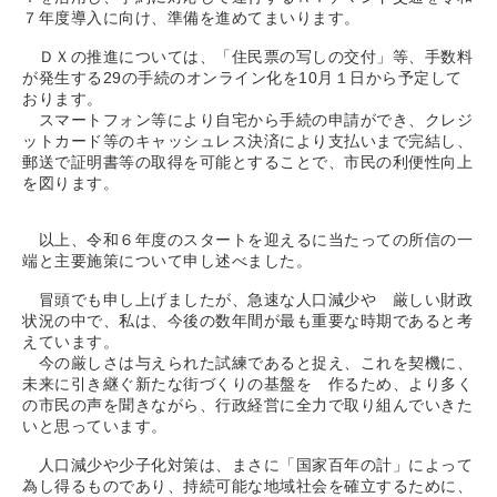
７年度導入に向け、準備を進めてまいります。
ＤＸの推進については、「住民票の写しの交付」等、手数料
が発生する29の手続のオンライン化を10月１日から予定して
おります。
スマートフォン等により自宅から手続の申請ができ、クレジ
ットカード等のキャッシュレス決済により支払いまで完結し、
郵送で証明書等の取得を可能とすることで、市民の利便性向上
を図ります。
以上、令和６年度のスタートを迎えるに当たっての所信の一
端と主要施策について申し述べました。
冒頭でも申し上げましたが、急速な人口減少や 厳しい財政
状況の中で、私は、今後の数年間が最も重要な時期であると考
えています。
今の厳しさは与えられた試練であると捉え、これを契機に、
未来に引き継ぐ新たな街づくりの基盤を 作るため、より多く
の市民の声を聞きながら、行政経営に全力で取り組んでいきた
いと思っています。
人口減少や少子化対策は、まさに「国家百年の計」によって
為し得るものであり、持続可能な地域社会を確立するために、