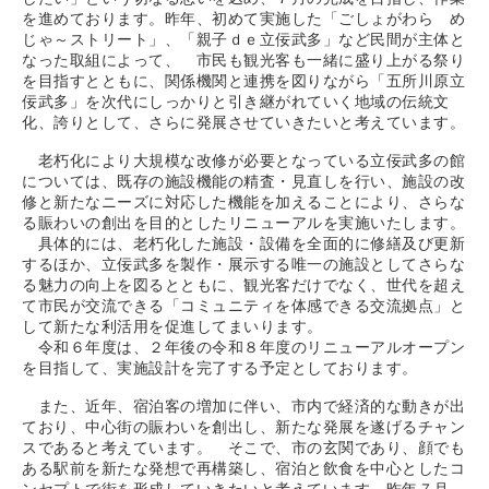
を進めております。昨年、初めて実施した「ごしょがわら め
じゃ～ストリート」、「親子ｄｅ立佞武多」など民間が主体と
なった取組によって、 市民も観光客も一緒に盛り上がる祭り
を目指すとともに、関係機関と連携を図りながら「五所川原立
佞武多」を次代にしっかりと引き継がれていく地域の伝統文
化、誇りとして、さらに発展させていきたいと考えています。
老朽化により大規模な改修が必要となっている立佞武多の館
については、既存の施設機能の精査・見直しを行い、施設の改
修と新たなニーズに対応した機能を加えることにより、さらな
る賑わいの創出を目的としたリニューアルを実施いたします。
具体的には、老朽化した施設・設備を全面的に修繕及び更新
するほか、立佞武多を製作・展示する唯一の施設としてさらな
る魅力の向上を図るとともに、観光客だけでなく、世代を超え
て市民が交流できる「コミュニティを体感できる交流拠点」と
して新たな利活用を促進してまいります。
令和６年度は、２年後の令和８年度のリニューアルオープン
を目指して、実施設計を完了する予定としております。
また、近年、宿泊客の増加に伴い、市内で経済的な動きが出
ており、中心街の賑わいを創出し、新たな発展を遂げるチャン
スであると考えています。 そこで、市の玄関であり、顔でも
ある駅前を新たな発想で再構築し、宿泊と飲食を中心としたコ