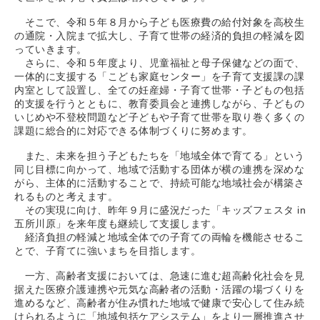
そこで、令和５年８月から子ども医療費の給付対象を高校生
の通院・入院まで拡大し、子育て世帯の経済的負担の軽減を図
っていきます。
さらに、令和５年度より、児童福祉と母子保健などの面で、
一体的に支援する「こども家庭センター」を子育て支援課の課
内室として設置し、全ての妊産婦・子育て世帯・子どもの包括
的支援を行うとともに、教育委員会と連携しながら、子どもの
いじめや不登校問題など子どもや子育て世帯を取り巻く多くの
課題に総合的に対応できる体制づくりに努めます。
また、未来を担う子どもたちを「地域全体で育てる」という
同じ目標に向かって、地域で活動する団体が横の連携を深めな
がら、主体的に活動することで、持続可能な地域社会が構築さ
れるものと考えます。
その実現に向け、昨年９月に盛況だった「キッズフェスタ in
五所川原」を来年度も継続して支援します。
経済負担の軽減と地域全体での子育ての両輪を機能させるこ
とで、子育てに強いまちを目指します。
一方、高齢者支援においては、急速に進む超高齢化社会を見
据えた医療介護連携や元気な高齢者の活動・活躍の場づくりを
進めるなど、高齢者が住み慣れた地域で健康で安心して住み続
けられるように「地域包括ケアシステム」をより一層推進させ