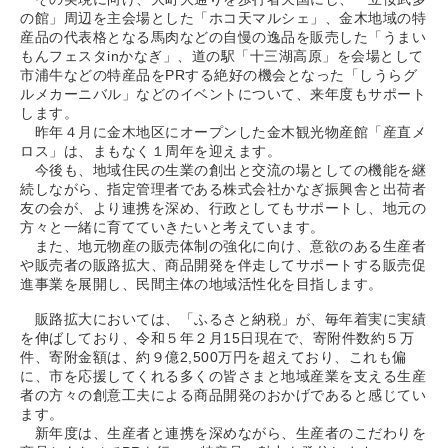
の館」周辺を主会場とした「ホコ天マルシェ」、金木地域の特
産品の代表格となる馬肉などの自慢の逸品を販売した「うまい
もんフェスタinかなぎ」、道の駅「十三湖高原」を会場として
市浦牛などの特産品をPRする絶好の機会となった「しうらグ
ルメカーニバル」などのイベントについて、来年度もサポート
します。
昨年４月に金木地区にオープンした金木観光物産館「産直メ
ロス」は、まもなく１周年を迎えます。
今後も、地域住民の生業の創出と交流の場としての機能を継
続しながら、指定管理者である株式会社かなぎ振興舎と出荷者
友の会が、より連携を深め、行政としてもサポートし、地元の
方々と一緒に育てていきたいと考えています。
また、地元物産の販売体制の強化に向け、意欲のある生産者
や販売者の販路拡大、商品開発を伴走してサポートする販売促
進事業を展開し、民間主体の地域活性化を目指します。
販路拡大においては、「ふるさと納税」が、毎年着実に実績
を伸ばしており、令和５年２月15日現在で、寄附件数約５万
件、寄附金額は、約９億2,500万円を超えており、これも偏
に、市を応援してくれる多くの皆さまと地域産業を支える生産
者の方々の創意工夫による商品開発のおかげであると感じてい
ます。
新年度は、生産者と連携を深めながら、生産者のこだわりを