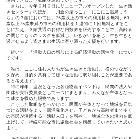
活用できるよう取組を進めていきます。
さらに、今年２月２日にリニューアルオープンした「生き活
きセンター」のほか、「川倉の湯っこ」「にこにこ温泉しう
ら」の３館においては、75歳以上の市民の利用料を無料、60
歳以上75歳未満の市民の利用料を１週間に１回無料とするこ
とに加え、３館共通のお得な回数券を販売することで、高齢者
の閉じこもりのリスクを低減し、いきがいを感じ、生き生きと
過ごせるよう皆さまの生活に寄り添った支援を行います。
続いて、「活動人口の増加による経済活動の活性化」につい
てです。
私は、ここに住む人たちが生き生きと活動し、横のつながり
を深め、目的を共有して様々な活動に取り組むことが重要であ
ると考えます。
特に昨年、盛況となった各種物産イベントは、民間の法人や
団体が実行委員会として一つにまとまり、みんなが主体となっ
て成功を収めた賜物であります。
こうした取組をきっかけに、民間が主体となって地域を元気
づける活動をより一層活発化させ、子どもから高齢者まで多く
の市民が活躍する「活動人口」を増やし、地域全体の活力を底
上げして、持続可能な市民協働社会を構築していきたいと思い
ます。
その実現に向け、大町大通りを歩行者天国にし、「立佞武多