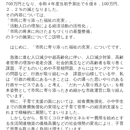
700万円となり、令和４年度当初予算比で６億８，100万円、
２．２％の減となりました。
その内容については、
「市民に寄り添った福祉の充実」、
「活動人口の増加による経済活動の活性化」、
「市民の将来に向けたまちづくりの基盤整備」
の３つの施策についてご説明します。
はじめに、「市民に寄り添った福祉の充実」についてです。
急激に進む人口減少や超高齢化に伴い、人口減少対策、高齢
者世帯の増加や老老介護、社会的孤立などの高齢者を取り巻く
課題、子どものいじめや不登校問題、さらにはヤングケアラー
の問題など、行政が取り組むべき 課題が山積している中、私
は「行政の根底にあるべきことは、心の通った思いやりのある
行政サービスである」と考え、「だれ一人取り残さない」を根
本姿勢として市民に寄り添ったきめ細かな市政運営に取り組ん
でいます。
特に、子育て支援の面においては、給食費無償化、小中学生
までの医療費無償化の実現など子育て世帯への経済的支援をこ
れまで積極的に展開してまいりました。
しかしながら、長引くコロナ禍やエネルギー費用を始めとす
る生活関連物資の価格高騰などの社会情勢の変化により、子育
て世帯を取り巻く負担は増大しています。