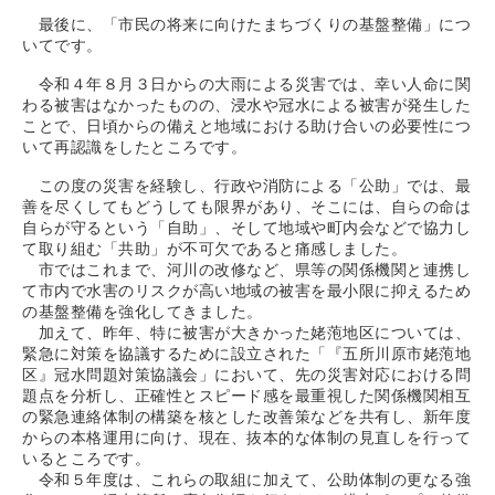
最後に、「市民の将来に向けたまちづくりの基盤整備」につ
いてです。
令和４年８月３日からの大雨による災害では、幸い人命に関
わる被害はなかったものの、浸水や冠水による被害が発生した
ことで、日頃からの備えと地域における助け合いの必要性につ
いて再認識をしたところです。
この度の災害を経験し、行政や消防による「公助」では、最
善を尽くしてもどうしても限界があり、そこには、自らの命は
自らが守るという「自助」、そして地域や町内会などで協力し
て取り組む「共助」が不可欠であると痛感しました。
市ではこれまで、河川の改修など、県等の関係機関と連携し
て市内で水害のリスクが高い地域の被害を最小限に抑えるため
の基盤整備を強化してきました。
加えて、昨年、特に被害が大きかった姥萢地区については、
緊急に対策を協議するために設立された「『五所川原市姥萢地
区』冠水問題対策協議会」において、先の災害対応における問
題点を分析し、正確性とスピード感を最重視した関係機関相互
の緊急連絡体制の構築を核とした改善策などを共有し、新年度
からの本格運用に向け、現在、抜本的な体制の見直しを行って
いるところです。
令和５年度は、これらの取組に加えて、公助体制の更なる強