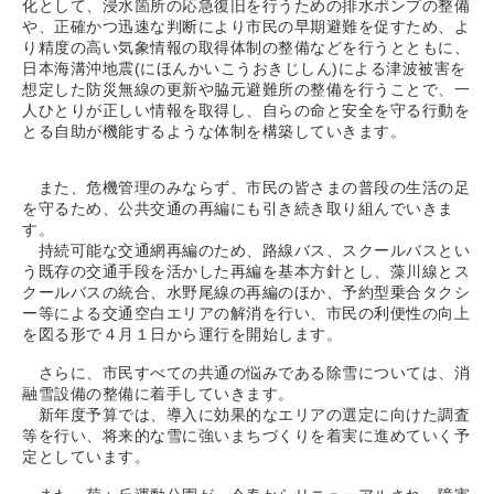
化として、浸水箇所の応急復旧を行うための排水ポンプの整備
や、正確かつ迅速な判断により市民の早期避難を促すため、よ
り精度の高い気象情報の取得体制の整備などを行うとともに、
日本海溝沖地震(にほんかいこうおきじしん)による津波被害を
想定した防災無線の更新や脇元避難所の整備を行うことで、一
人ひとりが正しい情報を取得し、自らの命と安全を守る行動を
とる自助が機能するような体制を構築していきます。
また、危機管理のみならず、市民の皆さまの普段の生活の足
を守るため、公共交通の再編にも引き続き取り組んでいきま
す。
持続可能な交通網再編のため、路線バス、スクールバスとい
う既存の交通手段を活かした再編を基本方針とし、藻川線とス
クールバスの統合、水野尾線の再編のほか、予約型乗合タクシ
ー等による交通空白エリアの解消を行い、市民の利便性の向上
を図る形で４月１日から運行を開始します。
さらに、市民すべての共通の悩みである除雪については、消
融雪設備の整備に着手していきます。
新年度予算では、導入に効果的なエリアの選定に向けた調査
等を行い、将来的な雪に強いまちづくりを着実に進めていく予
定としています。