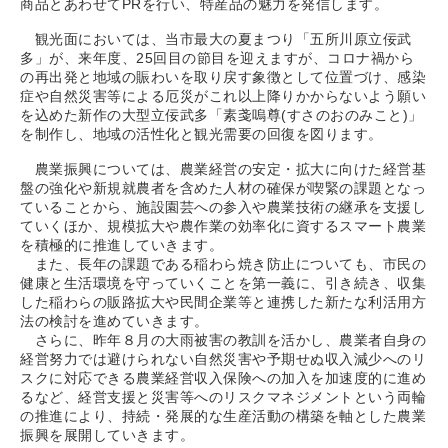
商品とあわせてPRを行い、特産品の魅力を発信します。
観光面においては、当市最大の夏まつり「五所川原立佞武
多」が、来年度、25回目の節目を迎えますが、コロナ禍から
の再出発と地域の賑わいを取り戻す象徴として位置づけ、感染
症や自然災害等による厄災がこれ以上降りかからないよう願い
を込めた新作の大型立佞武多「素戔嗚尊(すさのおのみこと)」
を制作し、地域の活性化と観光需要の回復を図ります。
農業振興については、農業経営の安定・拡大に向けた経営基
盤の強化や新規就農者を含めた人材の確保が喫緊の課題となっ
ていることから、施設園芸への参入や農業技術の継承を支援し
ていくほか、規模拡大や農作業の効率化に資するスマート農業
を積極的に推進していきます。
また、長年の課題である稲わら焼き防止についても、市民の
健康と生活環境を守っていくことを第一義に、引き続き、収集
した稲わらの販路拡大や民間企業等と連携した新たな利活用方
法の検討を進めていきます。
さらに、昨年８月の大雨被害の教訓を活かし、農業者自身の
経営努力では避けられない自然災害や予期せぬ収入減少へのリ
スクに対応できる農業経営収入保険への加入を加速度的に進め
るなど、経営支援と災害等へのリスクマネジメントという両輪
の推進により、持続・発展的な生産活動の構築を軸とした農業
振興を展開していきます。