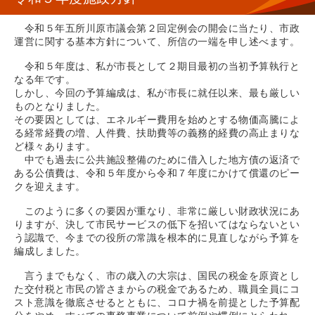
令和５年五所川原市議会第２回定例会の開会に当たり、市政
運営に関する基本方針について、所信の一端を申し述べます。
令和５年度は、私が市長として２期目最初の当初予算執行と
なる年です。
しかし、今回の予算編成は、私が市長に就任以来、最も厳しい
ものとなりました。
その要因としては、エネルギー費用を始めとする物価高騰によ
る経常経費の増、人件費、扶助費等の義務的経費の高止まりな
ど様々あります。
中でも過去に公共施設整備のために借入した地方債の返済で
ある公債費は、令和５年度から令和７年度にかけて償還のピー
クを迎えます。
このように多くの要因が重なり、非常に厳しい財政状況にあ
りますが、決して市民サービスの低下を招いてはならないとい
う認識で、今までの役所の常識を根本的に見直しながら予算を
編成しました。
言うまでもなく、市の歳入の大宗は、国民の税金を原資とし
た交付税と市民の皆さまからの税金であるため、職員全員にコ
スト意識を徹底させるとともに、コロナ禍を前提とした予算配