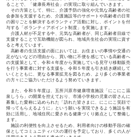
ることで、「健康長寿社会」の実現に取り組んでいきます。
その方策として、特に、介護予防の強化や元気な高齢者の社
会参加を支援するため、介護施設等のサポートや高齢者の日常
の困りごとを解決するボランティア活動に対し、ポイントを付
与する「ボランティアポイント制度」を実施します。
介護人材が不足する中、元気な高齢者が、同じ高齢者目線で
支援することで互助機能が図られ、地域共生社会の実現に資す
ると考えています。
高齢者の生活支援の面においては、お住まいの事情や交通の
足がないなどの理由から、買い物に不便を感じている高齢者へ
の支援策として、令和４年度から実施している見守り移動販売
を行う事業者に対する支援を、令和５年度も引き続き継続して
いくとともに、更なる事業拡充を図るため、より多くの事業者
の方々にご協力いただけるよう努めていきます。
また、令和５年度は、五所川原市健康増進施設「にこにこ温
泉しうら」の開業を控えており、市浦小学校の児童の皆さんに
募集した愛称に込められた「訪れた皆さまに、にこにこ笑顔で
帰ってもらえるように」という願いを実現できるよう施設を有
効に活用し、地域住民に愛される健康づくり拠点として整備し
ます。
施設の利便性を向上させるため、利用者向けの移動手段の確
保としてコミュニティバスの運行を予定しており、多くの人が