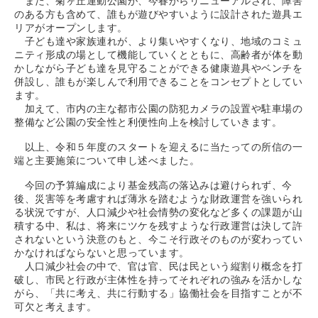
また、菊ヶ丘運動公園が、今春からリニューアルされ、障害
のある方も含めて、誰もが遊びやすいように設計された遊具エ
リアがオープンします。
子ども達や家族連れが、より集いやすくなり、地域のコミュ
ニティ形成の場として機能していくとともに、高齢者が体を動
かしながら子ども達を見守ることができる健康遊具やベンチを
併設し、誰もが楽しんで利用できることをコンセプトとしてい
ます。
加えて、市内の主な都市公園の防犯カメラの設置や駐車場の
整備など公園の安全性と利便性向上を検討していきます。
以上、令和５年度のスタートを迎えるに当たっての所信の一
端と主要施策について申し述べました。
今回の予算編成により基金残高の落込みは避けられず、今
後、災害等を考慮すれば薄氷を踏むような財政運営を強いられ
る状況ですが、人口減少や社会情勢の変化など多くの課題が山
積する中、私は、将来にツケを残すような行政運営は決して許
されないという決意のもと、今こそ行政そのものが変わってい
かなければならないと思っています。
人口減少社会の中で、官は官、民は民という縦割り概念を打
破し、市民と行政が主体性を持ってそれぞれの強みを活かしな
がら、「共に考え、共に行動する」協働社会を目指すことが不
可欠と考えます。