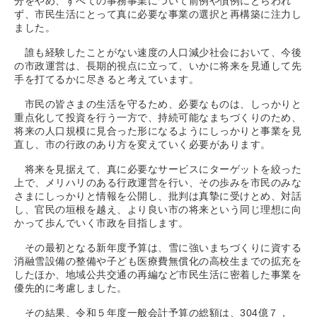
分をやめ、すべての事務事業について前例や慣例にとらわれ
ず、市民生活にとって真に必要な事業の選択と再構築に注力し
ました。
誰も経験したことがない速度の人口減少社会において、今後
の市政運営は、長期的視点に立って、いかに将来を見通して先
手を打てるかに尽きると考えています。
市民の皆さまの生活を守るため、必要なものは、しっかりと
重点化して投資を行う一方で、持続可能なまちづくりのため、
将来の人口規模に見合った形になるようにしっかりと事業を見
直し、市の行政のあり方を変えていく必要があります。
将来を見据えて、真に必要なサービスにターゲットを絞った
上で、メリハリのある行政運営を行い、その歩みを市民のみな
さまにしっかりと情報を公開し、批判は真摯に受けとめ、対話
し、官民の垣根を越え、より良い市の将来という同じ理想に向
かって歩んでいく市政を目指します。
その最初となる新年度予算は、雪に強いまちづくりに資する
消融雪設備の整備や子ども医療費無償化の高校生までの拡充を
したほか、地域公共交通の再編など市民生活に密着した事業を
優先的に考慮しました。
その結果、令和５年度一般会計予算の総額は、304億７，