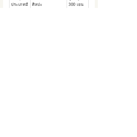
ประเภทมี
ศิลปะ
300 เยน
ราคา
ตั๋วชุดห้องจัด
สำหรับ
แสดงTachineputa
ผู้ใหญ่
เด็ก
・แกลเลอรีแสดง
850 เยน
ศิลปะ
พิพิธภัณฑ์ โคมไฟ
ติดต่อ
Tachineputa No Yakata
สอบถาม
โทร: 0173-38-3232
Mail
info@tachineputa.jp
เว็บไซต์อย่างเป็นทางการ
แนะนำการท่องเที่ยว
อำเภอGoshogawara
แผนกผลิตภัณฑ์และการท่องเที่ยวอำเภอ
Goshogawara
โทร 0173-35-2111