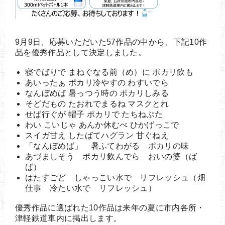
9月9日、応募いただいた57作品の中から、下記10作
品を優秀作品として決定しました。
寝でばりで まねぐなる前（め）に ポカリ飲も
あいったぁ ポカリ冷やすの わすいでら
なんぼめば 暑っつう時の ポカリしみる
そどだもの たおれでまるね マスクとれ
せば行ぐが 帽子 ポカリで たちねぷた
わい こいじゃ あんか休むべ ひかげっこで
スイガ甘え したばてハグラン 甘ぐねえ
「なんぼめば」 暑ふてわがる ポカリの味
あづましそう ポカリ飲んでら おいの婆（ば
ば）
はたすごど しゃっこい水で リフレッシュ（畑
仕事 冷たい水で リフレッシュ）
優秀作品に選ばれた10作品は来年の夏に市内各所・
津軽鉄道車内に掲出します。