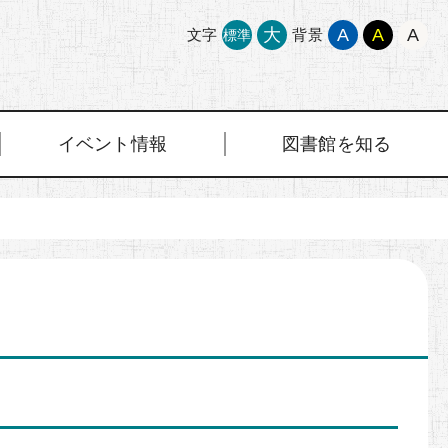
大
A
A
A
文字
背景
標準
イベント情報
図書館を知る
）