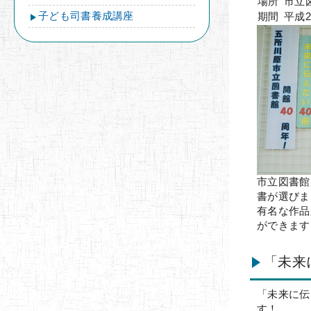
場所
市立
子ども司書養成講座
期間
平成
市立図書館
書が選びま
有名な作品
ができます
「未来
「未来に伝
す！