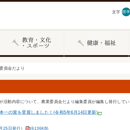
文字
標準
業委員会だより
や活動内容について、農業委員会だより編集委員が編集し発行してい
一の賞を受賞しました！(令和5年6月14日更新)
月25日発行）
(6136KB)