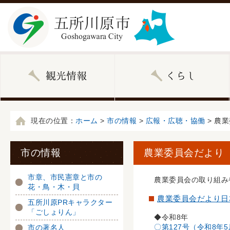
現在の位置：
ホーム
>
市の情報
>
広報・広聴・協働
> 農
市の情報
農業委員会だより
市章、市民憲章と市の
農業委員会の取り組み
花・鳥・木・貝
農業委員会だより日本
五所川原PRキャラクター
「ごしょりん」
◆令和8年
〇第127号（令和8年5
市の著名人