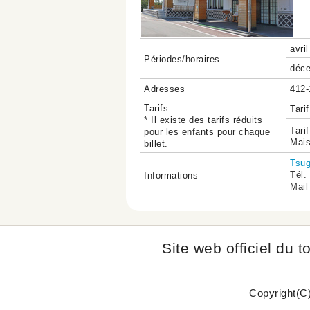
avril
Périodes/horaires
déc
Adresses
412-
Tarifs
Tari
* Il existe des tarifs réduits
Tari
pour les enfants pour chaque
Mai
billet.
Tsug
Tél.
Informations
Ma
Site web officiel du t
Copyright(C)