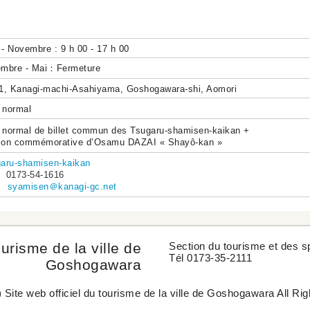
- Novembre : 9 h 00 - 17 h 00
embre -
Mai：Fermeture
1, Kanagi-machi-Asahiyama, Goshogawara-shi, Aomori
f normal
f normal de billet commun des Tsugaru-shamisen-kaikan +
son commémorative d’Osamu DAZAI « Shayô-kan »
aru-shamisen-kaikan
 0173-54-1616
il
syamisen＠kanagi-gc.net
ourisme de la ville de
Section du tourisme et des s
Tél 0173-35-2111
Goshogawara
 Site web officiel du tourisme de la ville de Goshogawara All Ri