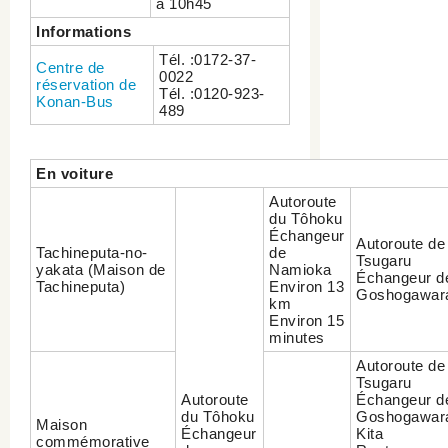
à 10h45
Informations
Tél. :0172-37-
Centre de
0022
réservation de
Tél. :0120-923-
Konan-Bus
489
En voiture
Autoroute
du Tôhoku
Échangeur
Autoroute de
Tachineputa-no-
de
Tsugaru
yakata (Maison de
Namioka
Échangeur d
Tachineputa)
Environ 13
Goshogawar
km
Environ 15
minutes
Autoroute de
Tsugaru
Autoroute
Échangeur d
du Tôhoku
Goshogawar
Maison
Échangeur
Kita
commémorative