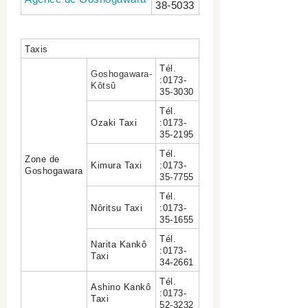
38-5033
Taxis
Tél.
Goshogawara-
:0173-
Kôtsû
35-3030
Tél.
Ozaki Taxi
:0173-
35-2195
Tél.
Zone de
Kimura Taxi
:0173-
Goshogawara
35-7755
Tél.
Nôritsu Taxi
:0173-
35-1655
Tél.
Narita Kankô
:0173-
Taxi
34-2661
Tél.
Ashino Kankô
:0173-
Taxi
52-3232