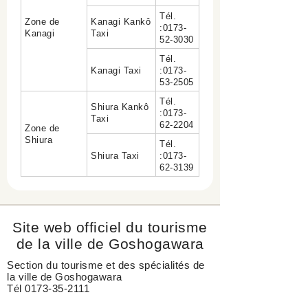
Tél.
Zone de
Kanagi Kankô
:0173-
Kanagi
Taxi
52-3030
Tél.
Kanagi Taxi
:0173-
53-2505
Tél.
Shiura Kankô
:0173-
Taxi
62-2204
Zone de
Shiura
Tél.
Shiura Taxi
:0173-
62-3139
Site web officiel du tourisme
de la ville de Goshogawara
Section du tourisme et des spécialités de
la ville de Goshogawara
Tél 0173-35-2111