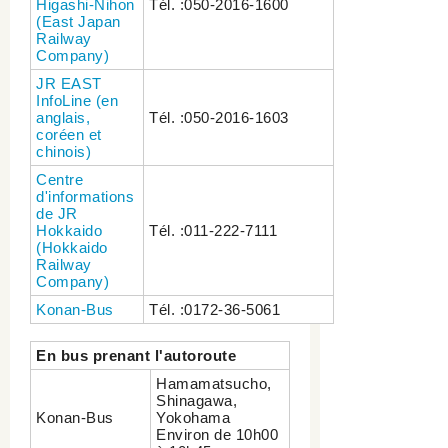
Higashi-Nihon
Tél. :050-2016-1600
(East Japan
Railway
Company)
JR EAST
InfoLine (en
anglais,
Tél. :050-2016-1603
coréen et
chinois)
Centre
d'informations
de JR
Hokkaido
Tél. :011-222-7111
(Hokkaido
Railway
Company)
Konan-Bus
Tél. :0172-36-5061
En bus prenant l'autoroute
Hamamatsucho,
Shinagawa,
Konan-Bus
Yokohama
Environ de 10h00