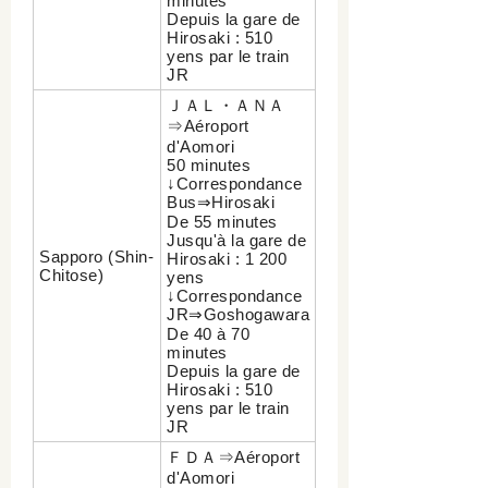
minutes
Depuis la gare de
Hirosaki : 510
yens par le train
JR
ＪＡＬ・ＡＮＡ
⇒Aéroport
d'Aomori
50 minutes
↓Correspondance
Bus⇒Hirosaki
De 55 minutes
Jusqu'à la gare de
Sapporo (Shin-
Hirosaki : 1 200
Chitose)
yens
↓Correspondance
JR⇒Goshogawara
De 40 à 70
minutes
Depuis la gare de
Hirosaki : 510
yens par le train
JR
ＦＤＡ⇒Aéroport
d'Aomori