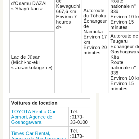
de
Route
d’Osamu DAZAI
Kawaguchi
nationale n°
« Shayô-kan »
Autoroute
667,6 km
339
du Tôhoku
Environ 7
Environ 10 
Échangeur
heures
Environ 15
de
d>
minutes
Namioka
Autoroute de
Environ 17
Tsugaru
km
Échangeur d
Environ 20
Goshogawar
minutes
Lac de Jûsan
Kita
(Michi-no-eki
Route
« Jusankokogen »)
nationale n°
339
Environ 10 
Environ 15
minutes
Voitures de location
TOYOTA Rent a Car
Tél.
Aomori, Agence de
:0173-
Goshogawara
33-0100
Tél.
Times Car Rental,
:0173-
Agence de Goshogawara