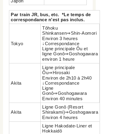
Japon
Par train JR, bus, etc. *Le temps de
correspondance n'est pas inclus.
Tôhoku
Shinkansen⇒Shin-Aomori
Environ 3 heures
Tokyo
↓Correspondance
Ligne principale Ôu et
ligne Gonô⇒Goshogawara
environ 1 heure
Ligne principale
Ôu⇒Hirosaki
Environ de 2h10 à 2h40
Akita
↓Correspondance
Ligne
Gonô⇒Goshogawara
Environ 40 minutes
Ligne Gonô (Resort
Akita
Shirakami)⇒Goshogawara
Environ 4 heures
Ligne Hakodate-Liner et
Hokkaidô