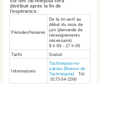
sur des tachineputa sera
distribué après la fin de
l’expérience.
De la mi-avril au
début du mois de
juin (demande de
Périodes/horaires
renseignements
nécessaire)
9 h 00 - 17 h 00
Tarifs
Gratuit
Tachineputa-no-
yakata (Maison de
Informations
Tachineputa)
Tél.
:0173-54‐2260
Site web officiel du tourisme
de la ville de Goshogawara
Section du tourisme et des spécialités de
la ville de Goshogawara
Tél 0173-35-2111