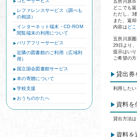
コピーサービス
五所川原市
どこでも返
レファレンスサービス（調べも
ただし、3
の相談）
また、返却
インターネット端末・CD-ROM
内容は
どこ
閲覧端末の利用について
五所川原圏
バリアフリーサービス
29日より
提示はいり
近隣の図書館のご利用（広域利
ご希望の方
用）
国立国会図書館サービス
貸出券
本の寄贈について
学校支援
利用したい
おうちのかたへ
資料を
貸出方法は
資料を