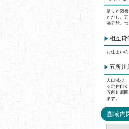
借りた図書
ただし、五
浦分館、つ
相互貸
お住まいの
五所川
人口減少、
る定住自立
五所川原圏
ます。
圏域内