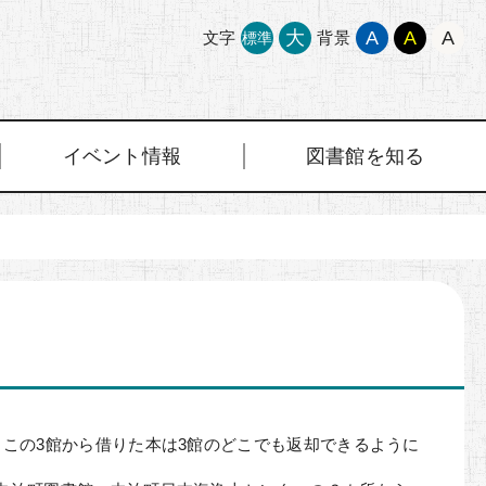
大
A
A
A
文字
背景
標準
イベント情報
図書館を知る
この3館から借りた本は3館のどこでも返却できるように