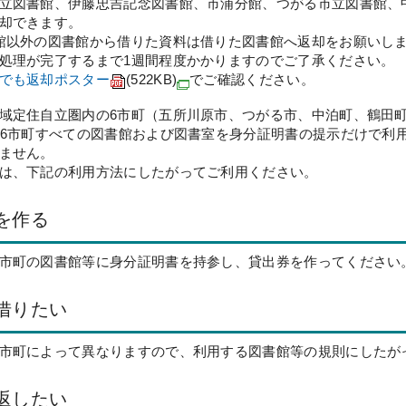
立図書館、伊藤忠吉記念図書館、市浦分館、つがる市立図書館、
却できます。
館以外の図書館から借りた資料は借りた図書館へ返却をお願いし
処理が完了するまで1週間程度かかりますのでご了承ください。
でも返却ポスター
(522KB)
でご確認ください。
域定住自立圏内の6市町（五所川原市、つがる市、中泊町、鶴田町
、6市町すべての図書館および図書室を身分証明書の提示だけで利
ません。
は、下記の利用方法にしたがってご利用ください。
を作る
市町の図書館等に身分証明書を持参し、貸出券を作ってください
借りたい
市町によって異なりますので、利用する図書館等の規則にしたが
返したい