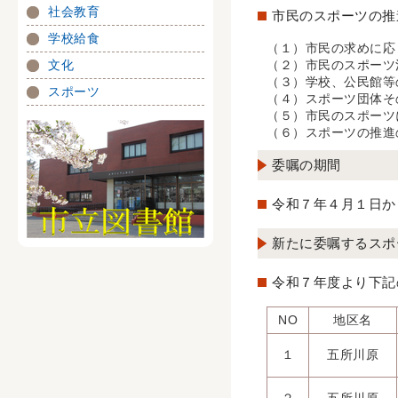
社会教育
市民のスポーツの推
学校給食
（１）市民の求めに応
文化
（２）市民のスポーツ
（３）学校、公民館等
スポーツ
（４）スポーツ団体そ
（５）市民のスポーツ
（６）スポーツの推進
委嘱の期間
令和７年４月１日か
新たに委嘱するスポ
令和７年度より下記
NO
地区名
１
五所川原