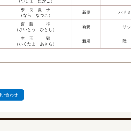
（つしま たかこ）
奈 良 夏 子
新規
バドミ
（なら なつこ）
齋 藤 準
新規
サッ
（さいとう ひとし）
生 玉 顕
新規
陸
（いくたま あきら）
問い合わせ