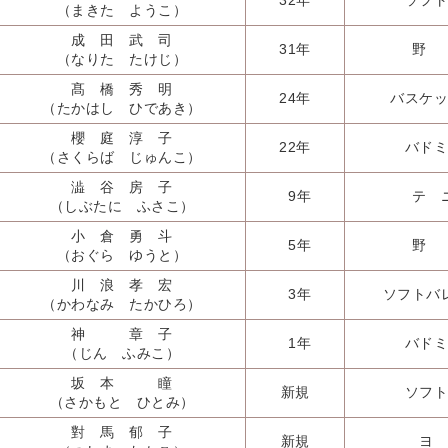
32年
ソフト
（まきた ようこ）
成 田 武 司
31年
野
（なりた たけじ）
髙 橋 秀 明
24年
バスケッ
（たかはし ひであき）
櫻 庭 淳 子
22年
バドミ
（さくらば じゅんこ）
澁 谷 房 子
9年
テ 
（しぶたに ふさこ）
小 倉 勇 斗
5年
野
（おぐら ゆうと）
川 浪 孝 宏
3年
ソフトバ
（かわなみ たかひろ）
神 章 子
1年
バドミ
（じん ふみこ）
坂 本 瞳
新規
ソフト
（さかもと ひとみ）
對 馬 郁 子
新規
ヨ