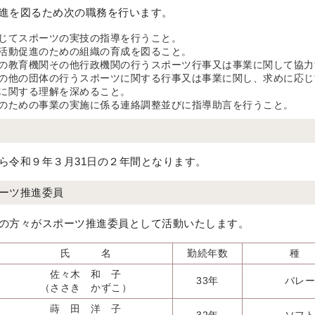
進を図るため次の職務を行います。
じてスポーツの実技の指導を行うこと。
活動促進のための組織の育成を図ること。
の教育機関その他行政機関の行うスポーツ行事又は事業に関して協力
の他の団体の行うスポーツに関する行事又は事業に関し、求めに応じ
に関する理解を深めること。
のための事業の実施に係る連絡調整並びに指導助言を行うこと。
ら令和９年３月31日の２年間となります。
ーツ推進委員
の方々がスポーツ推進委員として活動いたします。
氏 名
勤続年数
種
佐々木 和 子
33年
バレー
（ささき かずこ）
蒔 田 洋 子