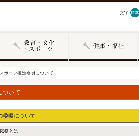
文字
標準
 スポーツ推進委員について
について
の委嘱について
職務とは