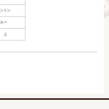
ントン
カー
 上