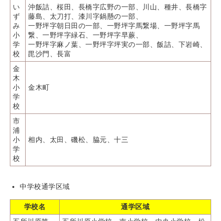
い
沖飯詰、桜田、長橋字広野の一部、川山、種井、長橋字
ず
藤島、太刀打、漆川字鍋懸の一部、
み
一野坪字朝日田の一部、一野坪字馬繋場、一野坪字馬
小
繋、一野坪字緑石、一野坪字早蕨、
学
一野坪字麻ノ葉、一野坪字坪実の一部、飯詰、下岩崎、
校
毘沙門、長富
金
木
小
金木町
学
校
市
浦
小
相内、太田、磯松、脇元、十三
学
校
中学校通学区域
学校名
通学区域