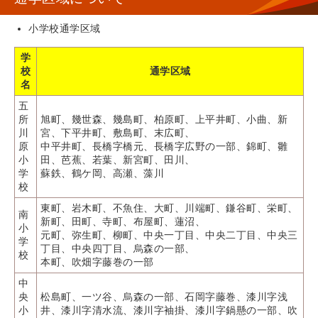
小学校通学区域
学
校
通学区域
名
五
所
旭町、幾世森、幾島町、柏原町、上平井町、小曲、新
川
宮、下平井町、敷島町、末広町、
原
中平井町、長橋字橋元、長橋字広野の一部、錦町、雛
小
田、芭蕉、若葉、新宮町、田川、
学
蘇鉄、鶴ケ岡、高瀬、藻川
校
東町、岩木町、不魚住、大町、川端町、鎌谷町、栄町、
南
新町、田町、寺町、布屋町、蓮沼、
小
元町、弥生町、柳町、中央一丁目、中央二丁目、中央三
学
丁目、中央四丁目、烏森の一部、
校
本町、吹畑字藤巻の一部
中
央
松島町、一ツ谷、烏森の一部、石岡字藤巻、漆川字浅
小
井、漆川字清水流、漆川字袖掛、漆川字鍋懸の一部、吹