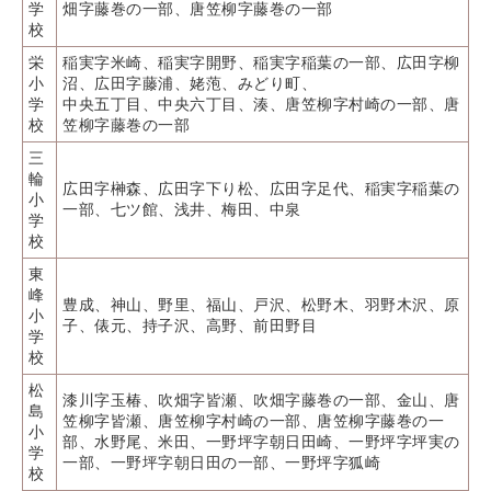
学
畑字藤巻の一部、唐笠柳字藤巻の一部
校
栄
稲実字米崎、稲実字開野、稲実字稲葉の一部、広田字柳
小
沼、広田字藤浦、姥萢、みどり町、
学
中央五丁目、中央六丁目、湊、唐笠柳字村崎の一部、唐
校
笠柳字藤巻の一部
三
輪
広田字榊森、広田字下り松、広田字足代、稲実字稲葉の
小
一部、七ツ館、浅井、梅田、中泉
学
校
東
峰
豊成、神山、野里、福山、戸沢、松野木、羽野木沢、原
小
子、俵元、持子沢、高野、前田野目
学
校
松
漆川字玉椿、吹畑字皆瀬、吹畑字藤巻の一部、金山、唐
島
笠柳字皆瀬、唐笠柳字村崎の一部、唐笠柳字藤巻の一
小
部、水野尾、米田、一野坪字朝日田崎、一野坪字坪実の
学
一部、一野坪字朝日田の一部、一野坪字狐崎
校