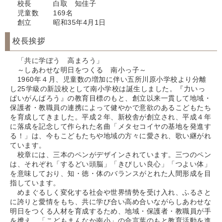
校長 白取 知佳子
児童数 169名
創立 昭和35年4月1日
校長挨拶
「共に学ぼう 高まろう」
～しあわせな明日をつくる 南小っ子～
1960年４月、児童数の増加に伴い五所川原小学校より分離
し25学級の新設校として南小学校は誕生しました。『力いっ
ぱいがんばろう』の教育目標のもと、創立以来一貫して地域・
保護者・教職員の連携によって健やかで意欲のあるこどもたち
を育成してきました。平成２年、新校舎が創立され、平成４年
に落成を記念して作られた名曲「メタセコイヤの基地を発進す
る！」は、今もこどもたちや地域の方々に愛され、歌い継がれ
ています。
校章には、三本のペンがデザインされています。三つのペン
は、それぞれ「するどい頭脳」「きびしい良心」「つよい体」
を意味しており、知・徳・体のバランスがとれた人間形成を目
指しています。
めまぐるしく変化する社会や世界情勢を受け入れ、ふるさと
に誇りと愛情をもち、共に学び合い高め合いながらしあわせな
明日をつくる人材を育成するため、地域・保護者・教職員が手
を携え、「こどもまんなか南小」の合言葉のもと教育活動を進