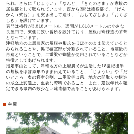
られ、さらに「じょうい」「なんど」「きたのざま」が家族の
居住部として取られています。西から3間は接客部で、「げん
かん（式台）」を突き出して造り、「おもてざしき」「おくざ
しき」を設けています。
表門は桁行が3.818メートル、梁間が1.818メートルの小さな
長屋門で、東側に狭い番所を設けており、屋根は寄棟造の茅葺
となっています。
津軽地方の上層農家の規模や形式をほぼそのまま伝えていると
みられることや、奥で寝室部が分割されていること、地震後の
再建ということで、二重梁や蜘壁が使用されていることなどが
特徴としてあげられます。
指定事由として、津軽地方の上層農民が生活した18世紀後半
の規模をほぼ原形のまま伝えていること、「じょうい」や「だ
いどころ」奥の寝室分割、二重梁等は県、地方の間取りや構造
の成立上変遷上、重要な資料であること、また、建設年代を確
定できる県内の数少ない建造物であることがあげられます。
主屋