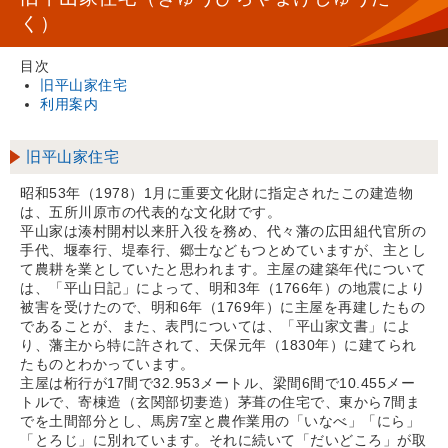
く）
目次
旧平山家住宅
利用案内
旧平山家住宅
昭和53年（1978）1月に重要文化財に指定されたこの建造物
は、五所川原市の代表的な文化財です。
平山家は湊村開村以来肝入役を務め、代々藩の広田組代官所の
手代、堰奉行、堤奉行、郷士などもつとめていますが、主とし
て農耕を業としていたと思われます。主屋の建築年代について
は、「平山日記」によって、明和3年（1766年）の地震により
被害を受けたので、明和6年（1769年）に主屋を再建したもの
であることが、また、表門については、「平山家文書」によ
り、藩主から特に許されて、天保元年（1830年）に建てられ
たものとわかっています。
主屋は桁行が17間で32.953メートル、梁間6間で10.455メー
トルで、寄棟造（玄関部切妻造）茅葺の住宅で、東から7間ま
でを土間部分とし、馬房7室と農作業用の「いなべ」「にら」
「とろじ」に別れています。それに続いて「だいどころ」が取