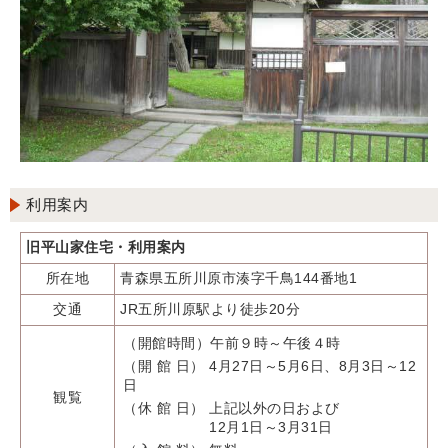
利用案内
旧平山家住宅・利用案内
所在地
青森県五所川原市湊字千鳥144番地1
交通
JR五所川原駅より徒歩20分
（開館時間）午前９時～午後４時
（開 館 日） 4月27日～5月6日、8月3日～12
日
観覧
（休 館 日） 上記以外の日および
12月1日～3月31日