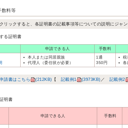
手数料等
クリックすると、各証明書の記載事項等についての説明にジャン
する証明書
申請できる人
手数料
本人または同居親族
1通
税
明
代理人（委任状が必要）
350円
各
申請書はこちら
(212KB)
【
記載例1
(3973KB)
／
記載例2
証明書
申請できる人
手数料