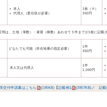
本人
1枚（※）
代理人（委任状が必要）
350円
証明は、土地（筆数）・家屋（棟数）あわせて５件までが1枚に記載
1件
どなたでも可能（所在地番の指定必要）
350円
1件
本人又は代理人
1,300円
等交付申請書はこちら
(195KB)
【
記載例1
(3957KB)
／
記載