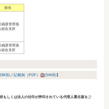
担当
収納課管理係
各総合支所
収納課管理係
各総合支所
26KB)
／
記載例（PDF）
(54KB)
】
状もしくは法人の社印が押印されている代理人選任届をご