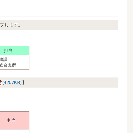
プします。
担当
務課
総合支所
(4207KB)
】
担当