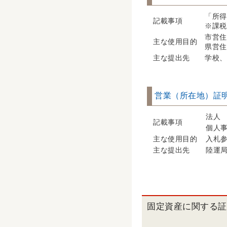
「所得
記載事項
※課税
市営住
主な使用目的
県営住
主な提出先
学校、
営業（所在地）証
法
記載事項
個人
主な使用目的
入札
主な提出先
陸運
固定資産に関する証