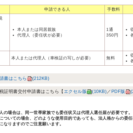
申請できる人
手数料
税
本人または同居親族
1通
代理人（委任状が必要）
350円
本人または代理人（車検証の写しが必要）
無料
請書はこちら
(212KB)
税証明書交付申請書はこちら【
エクセル版
(10KB)
／
PDF版
(
人の場合は、同一世帯家族でも委任状又は代理人選任届が必要です。
についての場合、どのような使用目的であっても、法人格からの委任
になりますのでご注意願います。