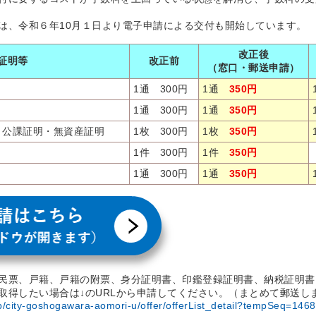
は、令和６年10月１日より電子申請による交付も開始しています。
改正後
証明等
改正前
（窓口・郵送申請）
1通 300円
1通
350円
1通 300円
1通
350円
・公課証明・無資産証明
1枚 300円
1枚
350円
1件 300円
1件
350円
1通 300円
1通
350円
民票、戸籍、戸籍の附票、身分証明書、印鑑登録証明書、納税証明書
取得したい場合は↓のURLから申請してください。（まとめて郵送し
jp/city-goshogawara-aomori-u/offer/offerList_detail?tempSeq=146