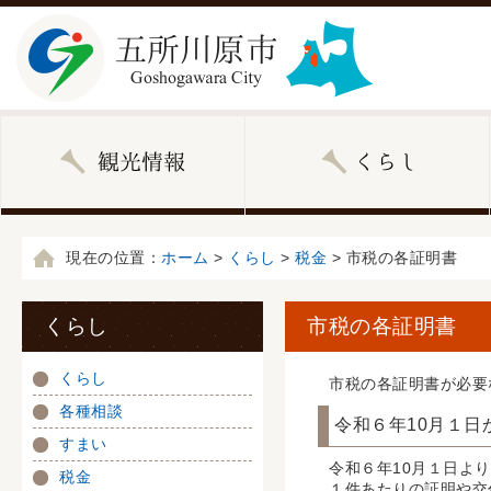
現在の位置：
ホーム
>
くらし
>
税金
> 市税の各証明書
くらし
市税の各証明書
くらし
市税の各証明書が必要
各種相談
令和６年10月１
すまい
令和６年10月１日よ
税金
１件あたりの証明や交