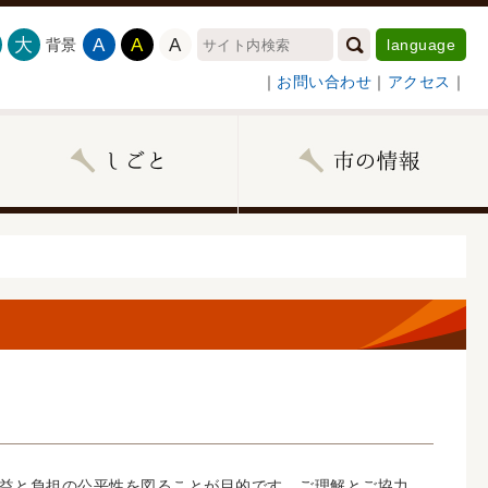
大
A
A
A
背景
language
｜
お問い合わせ
｜
アクセス
｜
益と負担の公平性を図ることが目的です。ご理解とご協力