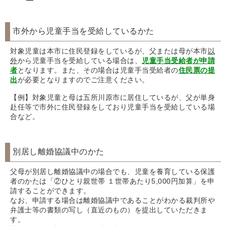
市外から児童手当を受給しているかた
対象児童は本市に住民登録をしているが、父または母が本市
以
外
から児童手当を受給している場合は、
児童手当受給者が申請
者
となります。また、その場合は児童手当受給者の
住民票の提
出
が必要となりますのでご注意ください。
【例】対象児童と母は五所川原市に居住しているが、父が単身
赴任等で市外に住民登録をしており児童手当を受給している場
合など。
別居し離婚協議中のかた
父母が別居し離婚協議中の場合でも、児童を養育している保護
者のかたは「②ひとり親世帯 １世帯あたり5,000円加算」を申
請することができます。
なお、申請する場合は離婚協議中であることがわかる裁判所や
弁護士等の書類の写し（直近のもの）を提出していただきま
す。