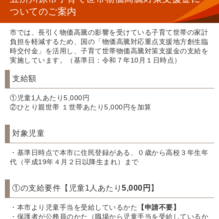
ついてのご案内
市では、長引く物価高騰の影響を受けている子育て世帯の家計
負担を軽減するため、国の「物価高騰対応重点支援地方創生臨
時交付金」を活用し、子育て世帯物価高騰対策支援金の支給を
実施しています。（基準日：令和７年10月１日時点）
支給額
①児童1人あたり5,000円
②ひとり親世帯 １世帯あたり5,000円を加算
対象児童
・基準日時点で本市に住民登録がある、０歳から高校３年生年
代（平成19年４月２日以降生まれ）まで
①の支給要件【児童1人あたり
5,000円
】
・本市より児童手当を受給しているかた
【申請不要】
・保護者が公務員のかた（職場から児童手当を受給しているか