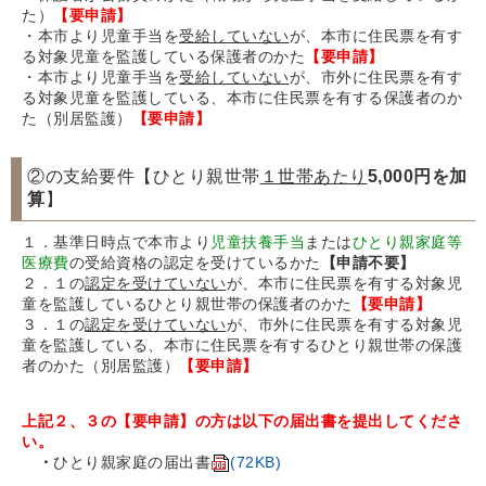
た）
【要申請】
・本市より児童手当を
受給していない
が、本市に住民票を有す
る対象児童を監護している保護者のかた
【要申請】
・本市より児童手当を
受給していない
が、市外に住民票を有す
る対象児童を監護している、本市に住民票を有する保護者のか
た（別居監護）
【要申請】
②の支給要件【ひとり親世帯
１世帯あたり
5,000円を加
算
】
１．基準日時点で本市より
児童扶養手当
または
ひとり親家庭等
医療費
の受給資格の認定を受けているかた
【申請不要】
２．１の
認定を受けていない
が、本市に住民票を有する対象児
童を監護しているひとり親世帯の保護者のかた
【要申請】
３．１の
認定を受けていない
が、市外に住民票を有する対象児
童を監護している、本市に住民票を有するひとり親世帯の保護
者のかた（別居監護）
【要申請】
上記２、３の【要申請】の方は以下の届出書を提出してくださ
い。
・
ひとり親家庭の届出書
(72KB)