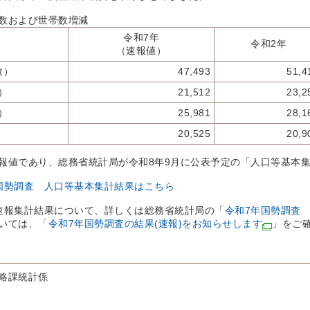
数および世帯数増減
令和7年
令和2年
（速報値）
数）
47,493
51,4
）
21,512
23,2
）
25,981
28,1
20,525
20,9
報値であり、総務省統計局が令和8年9月に公表予定の「人口等基本
国勢調査 人口等基本集計結果はこちら
速報集計結果について、詳しくは総務省統計局の「
令和7年国勢調査
いては、「
令和7年国勢調査の結果(速報)をお知らせします
」をご
略課統計係