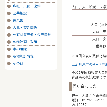
広報・広聴・協働
人口、人口増減、世帯
公共施設
例規集
人口（総
入札・契約関係
人口（男
公有財産売却・公売情報
人口（女
各種計画・取組
世帯数
市の組織
※今回公表の数値は速
各種統計情報
その他
五所川原市の令和2年
令和7年国勢調査人口
青森県の集計結果につ
問い合わせ先
担当 ふるさと未来戦
電話 0173-35-2111
内線2237