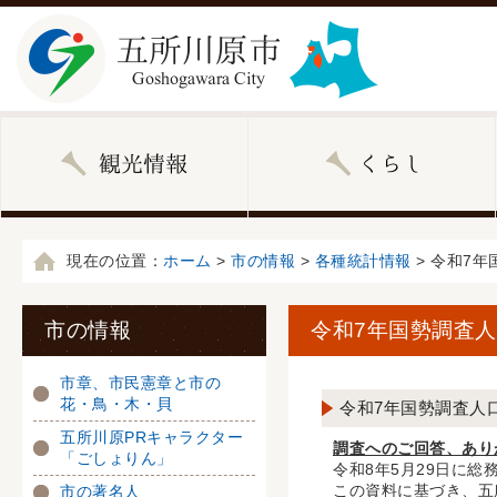
現在の位置：
ホーム
>
市の情報
>
各種統計情報
> 令和7
市の情報
令和7年国勢調査
市章、市民憲章と市の
花・鳥・木・貝
令和7年国勢調査人
五所川原PRキャラクター
調査へのご回答、あり
「ごしょりん」
令和8年5月29日に
この資料に基づき、五
市の著名人