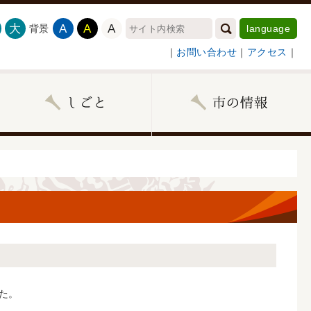
大
A
A
A
背景
language
｜
お問い合わせ
｜
アクセス
｜
た。