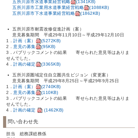
五所川原市水道事業経営戦略
(1341KB)
五所川原市工業用水道事業経営戦略
(1088KB)
五所川原市下水道事業経営戦略
(1862KB)
五所川原市耐震改修促進計画（案）
意見募集期間 平成29年11月10日～平成29年12月10日​
1．
計画（案）
(5272KB)
2．
意見の募集
(95KB)
3．パブリックコメントの結果
寄せられた意見等はありま
せんでした。
4．
計画の確定
(3365KB)
五所川原圏域定住自立圏共生ビジョン（変更案）
意見募集期間 平成29年8月25日～平成29年9月25日​
1．
計画（案）
(2740KB)
2．
意見の募集
(110KB)
3．パブリックコメントの結果
寄せられた意見等はありま
せんでした。
4．
計画の確定
(1462KB)
問い合わせ先
担当 総務課総務係