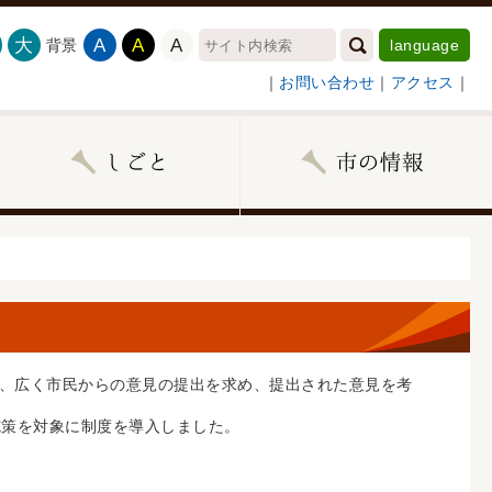
大
A
A
A
背景
language
｜
お問い合わせ
｜
アクセス
｜
、広く市民からの意見の提出を求め、提出された意見を考
施策を対象に制度を導入しました。