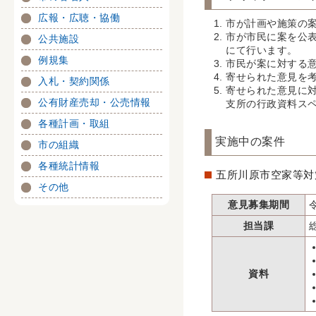
広報・広聴・協働
市が計画や施策の
市が市民に案を公
公共施設
にて行います。
例規集
市民が案に対する
寄せられた意見を
入札・契約関係
寄せられた意見に
公有財産売却・公売情報
支所の行政資料ス
各種計画・取組
実施中の案件
市の組織
各種統計情報
五所川原市空家等対
その他
意見募集期間
担当課
資料