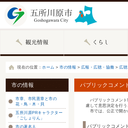
現在の位置：
ホーム
>
市の情報
>
広報・広聴・協働
>
広聴
市の情報
パブリックコメン
市章、市民憲章と市の
パブリックコメント制
花・鳥・木・貝
慮して意思決定を行う
市では、公正で開かれ
五所川原PRキャラクター
「ごしょりん」
パブリックコメン
市の著名人