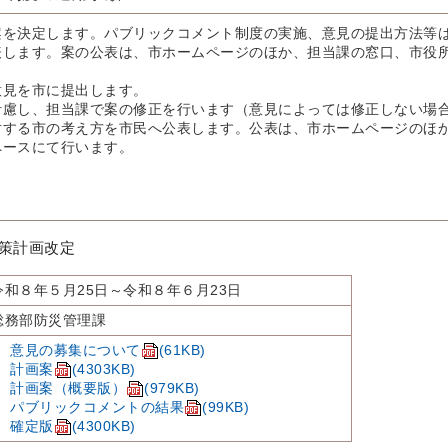
案を決定します。パブリックコメント制度の実施、意見の提出方法等
表します。案の公表は、市ホームページのほか、担当課の窓口、市役
意見を市に提出します。
考慮し、担当課で案の修正を行います（意見によっては修正しない場
対する市の考え方を市民へ公表します。公表は、市ホームページのほ
ペースにて行います。
策計画改定
令和８年５月25日～令和８年６月23日
総務部防災管理課
意見の募集について
(61KB)
計画案
(4303KB)
計画案（概要版）
(979KB)
パブリックコメントの結果
(99KB)
確定版
(4300KB)