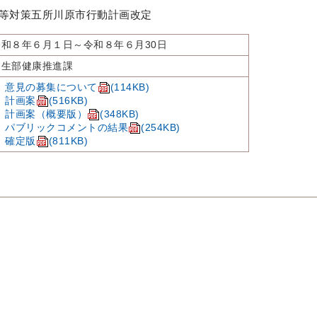
等対策五所川原市行動計画改定
令和８年６月１日～令和８年６月30日
民生部健康推進課
意見の募集について
(114KB)
計画案
(516KB)
計画案（概要版）
(348KB)
パブリックコメントの結果
(254KB)
確定版
(811KB)