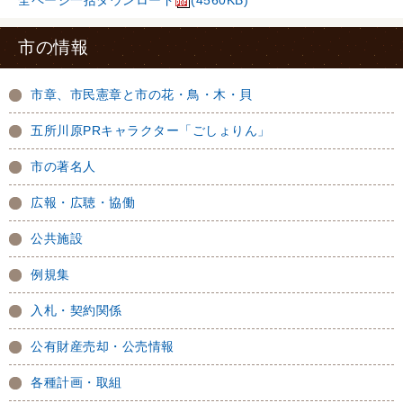
全ページ一括ダウンロード
(4560KB)
市の情報
市章、市民憲章と市の花・鳥・木・貝
五所川原PRキャラクター「ごしょりん」
市の著名人
広報・広聴・協働
公共施設
例規集
入札・契約関係
公有財産売却・公売情報
各種計画・取組