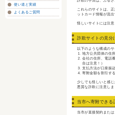
詐欺の手法は、ふるさ
使い道と実績
これらのサイトは、正
よくあるご質問
ットカード情報が流出
怪しいサイトには注意
詐欺サイトの見分
以下のような構成のサ
地方公共団体の住
会社の住所、電話
合は注意！）
支払方法が口座振
寄附金額を割引す
少しでも怪しいと感じ
悪質な詐欺に注意しま
当市へ寄附できる
当市が直接契約または