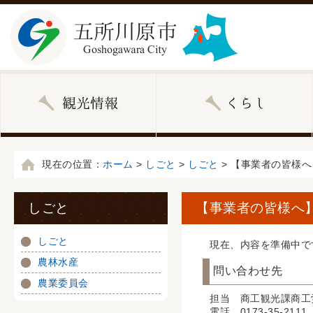
現在の位置：
ホーム
>
しごと
>
しごと
> 【事業者の皆様
しごと
【事業者の皆様へ
しごと
現在、内容を準備中で
農林水産
問い合わせ先
農業委員会
担当 商工観光課商工
電話 0173-35-2111