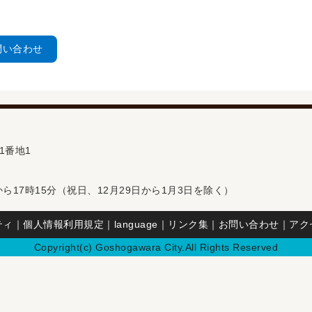
問い合わせ
1番地1
ら17時15分（祝日、12月29日から1月3日を除く）
ティ
｜
個人情報利用規定
｜
language
｜
リンク集
｜
お問い合わせ
｜
アク
Copyright(c) Goshogawara City.All Rights Reserved