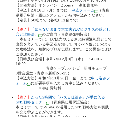
【日時】令和8年2月19日（木）15時00分～16時30分
【開催方法】オンライン（Zoom） 参加費無料
【申込】2月16日（月）までに
申込フォーム
（青森
県電子申請・届出システム）からお申込みください。
【定員】50社まで（各社PC1台まで）
【終了】
「知らないままで大丈夫?ECビジネスの落とし
穴と攻略法」
のご案内（青森県発明協会）
本セミナーでは、EC販売やふるさと納税返礼品として
出品を考えている事業者が知って おくべき落とし穴とそ
の攻略法を、知財のプロが伝授します。 この機会にぜひ
ご参加ください!
【日時及び会場】令和7年12月3日（水） 14:00～
16:20
青森ケーブルテレビ 新町キューブ
3階会議室（青森市新町2-6-25）
【申込方法】令和7年11月28日（金）までに
申し込みフ
ォーム
に必要事項を入力しお申し込みください。
※参加費無料
【終了】
たった2時間で「バズる仕組み」が手に入る
SNS戦略セミナー
（青森県信用保証協会）
本セミナーではSNS×AIを活用したSNS戦略方法を実践
を交え学ぶことができます。