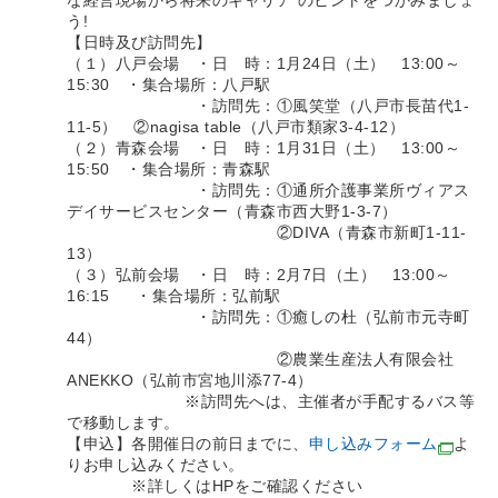
な経営現場から将来のキャリア のヒントをつかみましょ
う!
【日時及び訪問先】
（１）八戸会場 ・日 時：1月24日（土） 13:00～
15:30 ・集合場所：八戸駅
・訪問先：①風笑堂（八戸市長苗代1-
11-5） ②nagisa table（八戸市類家3-4-12）
（２）青森会場 ・日 時：1月31日（土） 13:00～
15:50 ・集合場所：青森駅
・訪問先：①通所介護事業所ヴィアス
デイサービスセンター（青森市西大野1-3-7）
②DIVA（青森市新町1-11-
13）
（３）弘前会場 ・日 時：2月7日（土） 13:00～
16:15 ・集合場所：弘前駅
・訪問先：①癒しの杜（弘前市元寺町
44）
②農業生産法人有限会社
ANEKKO（弘前市宮地川添77-4）
※訪問先へは、主催者が手配するバス等
で移動します。
【申込】各開催日の前日までに、
申し込みフォーム
よ
りお申し込みください。
※詳しくはHPをご確認ください