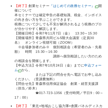
【終了】
創業セミナー
『はじめての政務セミナー』
開
催について
本セミナーでは確定申告の基礎知識、税金、インボイス
の向き合い方を学ぶことができます。
税務について少しでも不安が解消されるよう税務のプロ
が分かりやすく解説します。
【開催日時】令和7年11月7日（金） 13:30～15:30
【開催場所】青森県共同ビル5階大会議室（定員30
名） オンライン視聴可能（ZOOM）
※会場参加者のみ※ 個別相談会（希望者のみ・先着
順） 時間 15:30～16:30
講師へ個別相談したい方のため
の相談会を開催します。
【申込方法】令和7年10月24日（金）までに
申込フォー
ム
から、
または下記の問合せ先へ電話でお申し込み
ください。（受講費無料）
【問合せ先】青森県信用保証協会 創業・経営支援課
（担当／鈴木）
☎017-723-1356（受付時間／平日9：00～
17：00）
【終了】
「東北×地域おこし協力隊×創業パネルディスカ