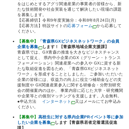
をはじめとするアグリ関連産業の事業者の皆様から、新
たな技術開発や社会実装を通じて解決したい現場の課題
を募集します。
【応募締切】令和9年度実施分：令和8年8月24日(月)
【応募方法】特設サイトの
応募フォーム
から応募して
ください。
【募集中】
「青森県GXビジネスネットワーク」の会員
企業を募集
します！
【青森県地域企業支援課】
青森県では、GX青森の推進を大きなビジネスチャンス
として捉え、 県内中小企業のGX（グリーン・トランス
フォーメーション）関連産業への参入や GXに資する新
たな取組促進を図るため、「青森県GXビジネスネット
ワーク」を形成することとしました。 ご参加いただいた
企業の皆様には、収益力の向上に役立つ補助金などの支
援制度や GX関連産業参入に関する研修会・分野別研究
会の開催案内のほか、 事業内容に応じた大学・研究機関
や企業等との個別マッチングを支援します。入会無料。
●申込方法
インターネット
又はメールにてお申込み
ください。
【募集中】
高校生に対する県内企業PRイベント等に参加
したい企業を募集
します
【青森県若者定着還流促進
課】