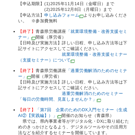
【申込期限】(1)2025年11月14日（金曜日）まで
(2)2025年12月8日（月曜日）まで
【申込方法】
申し込みフォーム
よりお申し込みくださ
い。 ※参加費無料
【終了】
青森県労働講座
「就業環境整備・改善支援セミ
ナー」
開催（厚労省）
【日時及び実施方法】詳しい日程、申し込み方法等は下
記サイトにアクセスしてご確認ください。
就業環境整備・改善支援セミナー
（支援セミナー）について
【終了】
青森県労働講座
「過重労働解消のためのセミナ
ー」
開催（厚労省）
【日時及び実施方法】詳しい日程、申し込み方法等は下
記サイトにアクセスしてご確認ください。
過重労働解消のためのセミナー
「毎日の労働時間、見直しませんか？」
【終了】
「第7回 企業のためのDX入門セミナー（生成
AI②【実践編】）」
開催のお知らせ（青森県）
県では、県内事業者等がデジタル化・DXに取り組むた
めのきっかけとなるよう、デジタルツールやその活用方
法などを紹介するセミナーを開催しています。