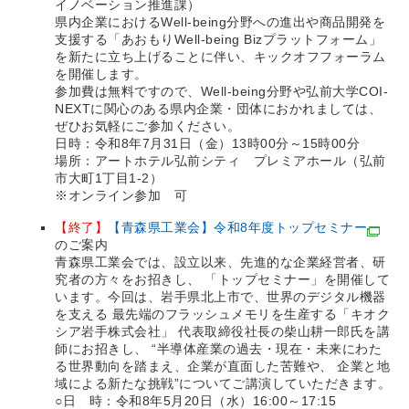
イノベーション推進課）
県内企業におけるWell-being分野への進出や商品開発を
支援する「あおもりWell-being Bizプラットフォーム」
を新たに立ち上げることに伴い、キックオフフォーラム
を開催します。
参加費は無料ですので、Well-being分野や弘前大学COI-
NEXTに関心のある県内企業・団体におかれましては、
ぜひお気軽にご参加ください。
日時：令和8年7月31日（金）13時00分～15時00分
場所：アートホテル弘前シティ プレミアホール（弘前
市大町1丁目1-2）
※オンライン参加 可
【終了】
【青森県工業会】令和8年度トップセミナー
のご案内
青森県工業会では、設立以来、先進的な企業経営者、研
究者の方々をお招きし、 「トップセミナー」を開催して
います。今回は、岩手県北上市で、世界のデジタル機器
を支える 最先端のフラッシュメモリを生産する「キオク
シア岩手株式会社」 代表取締役社長の柴山耕一郎氏を講
師にお招きし、 “半導体産業の過去・現在・未来にわた
る世界動向を踏まえ、企業が直面した苦難や、 企業と地
域による新たな挑戦”についてご講演していただきます。
○日 時：令和8年5月20日（水）16:00～17:15