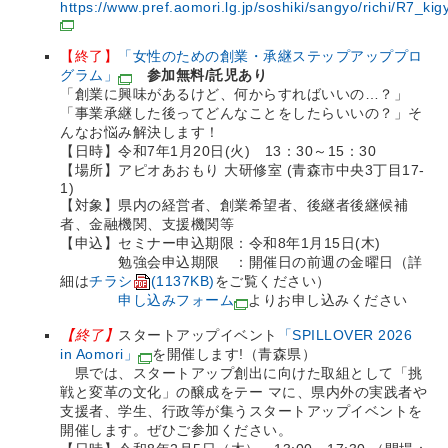
https://www.pref.aomori.lg.jp/soshiki/sangyo/richi/R7_k
【終了】
「女性のための創業・承継ステップアッププロ
グラム」
参加無料/託児あり
「創業に興味があるけど、何からすればいいの…？」
「事業承継した後ってどんなことをしたらいいの？」そ
んなお悩み解決します！
【日時】令和7年1月20日(火) 13：30～15：30
【場所】アピオあおもり 大研修室 (青森市中央3丁目17-
1)
【対象】県内の経営者、創業希望者、後継者後継候補
者、金融機関、支援機関等
【申込】セミナー申込期限：令和8年1⽉15⽇(⽊)
勉強会申込期限 ：開催⽇の前週の⾦曜⽇（詳
細は
チラシ
(1137KB)
をご覧ください）
申し込みフォーム
よりお申し込みください
【終了】
スタートアップイベント
「SPILLOVER 2026
in Aomori」
を開催します!（青森県）
県では、スタートアップ創出に向けた取組として「挑
戦と変革の文化」の醸成をテー マに、県内外の実践者や
支援者、学生、行政等が集うスタートアップイベントを
開催します。ぜひご参加ください。