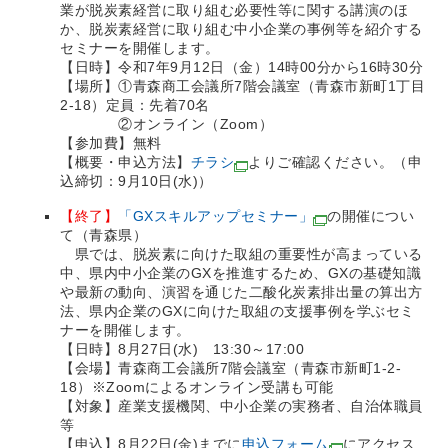
業が脱炭素経営に取り組む必要性等に関する講演のほ
か、脱炭素経営に取り組む中小企業の事例等を紹介する
セミナーを開催します。
【日時】令和7年9月12日（金）14時00分から16時30分
【場所】①青森商工会議所7階会議室（青森市新町1丁目
2-18）定員：先着70名
②オンライン（Zoom）
【参加費】無料
【概要・申込方法】
チラシ
よりご確認ください。（申
込締切：9月10日(水)）
【終了】
「GXスキルアップセミナー」
の開催につい
て（青森県）
県では、脱炭素に向けた取組の重要性が高まっている
中、県内中小企業のGXを推進するため、GXの基礎知識
や最新の動向、演習を通じた二酸化炭素排出量の算出方
法、県内企業のGXに向けた取組の支援事例を学ぶセミ
ナーを開催します。
【日時】8月27日(水) 13:30～17:00
【会場】青森商工会議所7階会議室（青森市新町1-2-
18）※Zoomによるオンライン受講も可能
【対象】産業支援機関、中小企業の実務者、自治体職員
等
【申込】8月22日(金)までに
申込フォーム
にアクセス