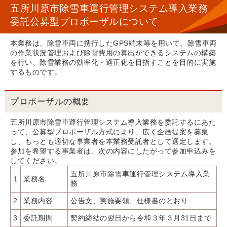
五所川原市除雪車運行管理システム導入業務
委託公募型プロポーザルについて
本業務は、除雪車両に携行したGPS端末等を用いて、除雪車両
の作業状況管理および除雪費用の算出ができるシステムの構築
を行い、除雪業務の効率化・適正化を目指すことを目的に実施
するものです。
プロポーザルの概要
五所川原市除雪車運行管理システム導入業務を委託するにあた
って、公募型プロポーザル方式により、広く企画提案を募集
し、もっとも適切な事業者を本業務受託者として選定します。
参加を希望する事業者は、次の内容にしたがって参加申込みを
してください。
五所川原市除雪車運行管理システム導入業
1
業務名
務
2
業務内容
公告文、実施要領、仕様書のとおり
3
委託期間
契約締結の翌日から令和３年３月31日まで