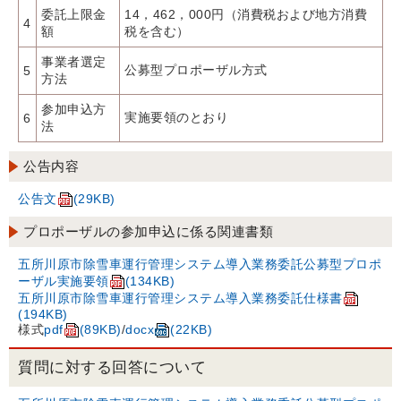
委託上限金
14，462，000円（消費税および地方消費
4
額
税を含む）
事業者選定
公募型プロポーザル方式
5
方法
参加申込方
実施要領のとおり
6
法
公告内容
公告文
(29KB)
プロポーザルの参加申込に係る関連書類
五所川原市除雪車運行管理システム導入業務委託公募型プロポ
ーザル実施要領
(134KB)
五所川原市除雪車運行管理システム導入業務委託仕様書
(194KB)
様式
pdf
(89KB)
/
docx
(22KB)
質問に対する回答について