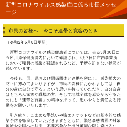
新型コロナウイルス感染症に係る市長メッセ
ージ
市民の皆様へ 今こそ連帯と寛容のとき
（令和2年5月8日更新）
新型コロナウイルス感染症患者については、去る3月30日に
五所川原保健所管内において確認され、4月7日に市内事業所
において職員の感染が確認されるなど、予断を許さない状況が
続いています。
今後も、国、県および関係団体と連携を密にし、感染拡大の
防止に努めてまいりますが、市民の皆様におかれましては「自
分の身は自分で守る」という思いを持っていただき、自分自身
はもちろん家族や職場の方、そして地域全体を感染から守るた
めにも「連帯と寛容」の精神を持って、思いやりと責任ある行
動をお願いいたします。
引き続き、こまめな手洗いや咳エチケットなどの基本的な感
染予防を徹底していただきますとともに、緊急事態措置の対象
地域や外国への往来、不要不急な外出は可能な限り避けるな